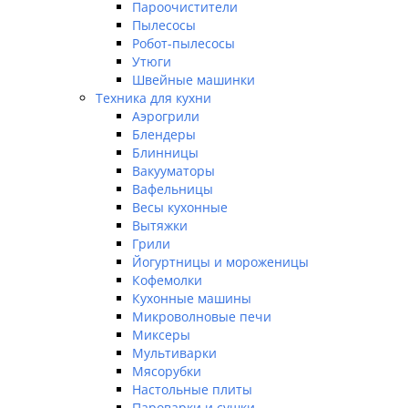
Пароочистители
Пылесосы
Робот-пылесосы
Утюги
Швейные машинки
Техника для кухни
Аэрогрили
Блендеры
Блинницы
Вакууматоры
Вафельницы
Весы кухонные
Вытяжки
Грили
Йогуртницы и мороженицы
Кофемолки
Кухонные машины
Микроволновые печи
Миксеры
Мультиварки
Мясорубки
Настольные плиты
Пароварки и сушки