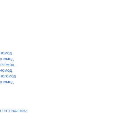
дномод
Одномод
ногомод
дномод
Многомод
Одномод
я оптоволокна