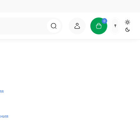
0
₸
ия
ания