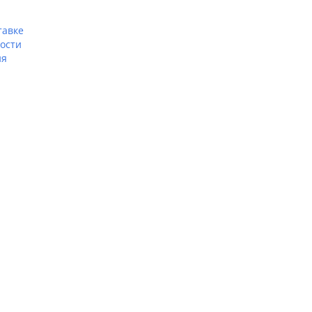
тавке
ости
ия