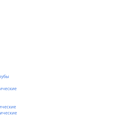
рубы
нические
ические
нические