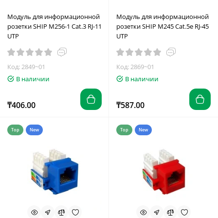
Модуль для информационной
Модуль для информационной
розетки SHIP M256-1 Cat.3 RJ-11
розетки SHIP M245 Cat.5e RJ-45
UTP
UTP
Код: 2849~01
Код: 2869~01
В наличии
В наличии
₸406.00
₸587.00
Top
New
Top
New