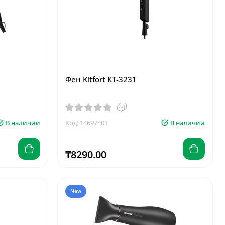
Фен Kitfort КТ-3231
В наличии
Код: 14697~01
В наличии
₸8290.00
New