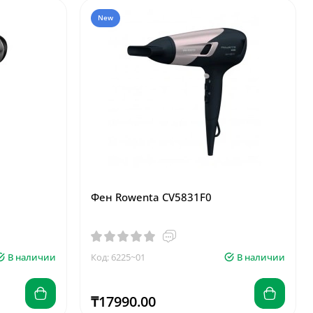
New
Фен Rowenta CV5831F0
В наличии
Код: 6225~01
В наличии
₸17990.00