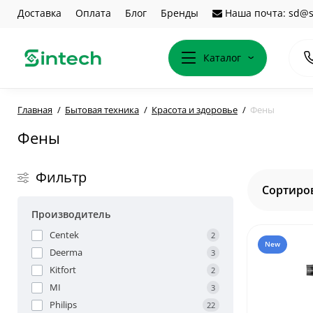
Доставка
Оплата
Блог
Бренды
Наша почта: sd@s
Каталог
Главная
Бытовая техника
Красота и здоровье
Фены
Фены
Фильтр
Сортиров
Производитель
Centek
2
New
Deerma
3
Kitfort
2
MI
3
Philips
22