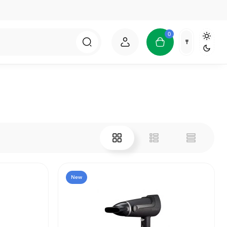
0
₸
New