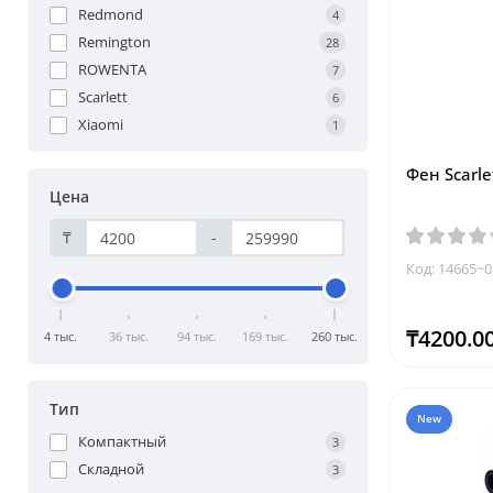
Redmond
4
Remington
28
ROWENTA
7
Scarlett
6
Xiaomi
1
Фен Scarle
Цена
₸
-
Код: 14665~0
₸4200.0
4 тыс.
36 тыс.
94 тыс.
169 тыс.
260 тыс.
Тип
New
Компактный
3
Складной
3