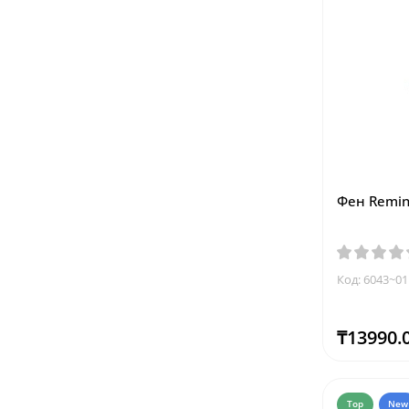
Фен Remin
Код: 6043~01
₸13990.
Top
New