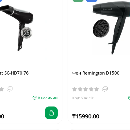
tt SC-HD70I76
Фен Remington D1500
В наличии
Код: 6041~01
00
₸15990.00