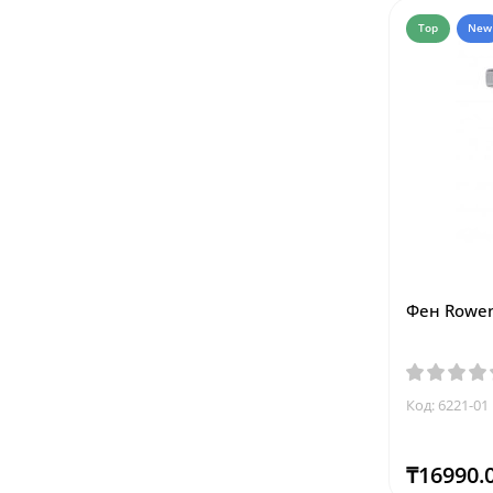
Top
New
Фен Rowen
Код: 6221-01
₸16990.