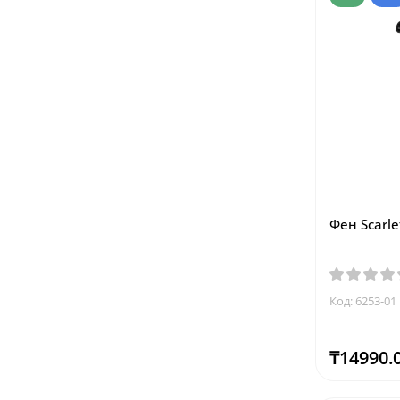
Фен Scarle
Код: 6253-01
₸14990.