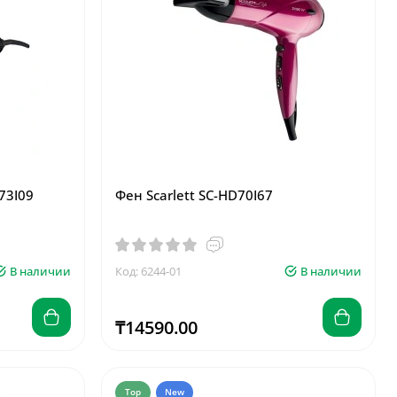
73I09
Фен Scarlett SC-HD70I67
В наличии
Код: 6244-01
В наличии
₸14590.00
Top
New