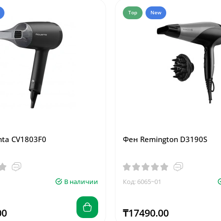
Top
New
ta CV1803F0
Фен Remington D3190S
В наличии
Код: 6065~01
00
₸17490.00