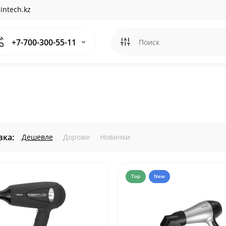
intech.kz
+7-700-300-55-11
ка:
Дешевле
Дороже
Новинки
Top
New