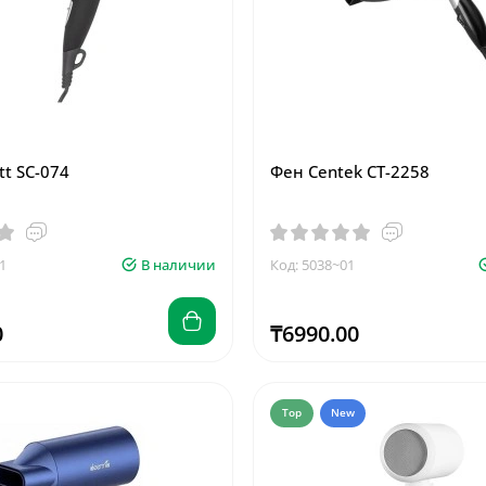
tt SC-074
Фен Centek CT-2258
1
В наличии
Код: 5038~01
0
₸6990.00
Top
New