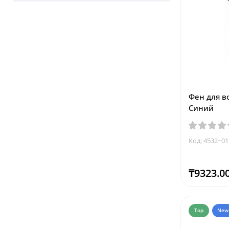
Фен для в
Синий
Код: 4532~01
₸9323.0
Top
New