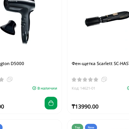
gton D5000
Фен-щетка Scarlett SC-HAS
В наличии
Код: 14621-01
00
₸13990.00
Top
New