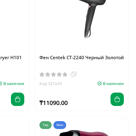
Dryer H101
Фен Centek CT-2240 Черный Золотой
В наличии
Код: 5213-01
В наличии
₸11090.00
Top
New