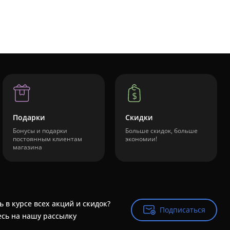
Подарки
Скидки
Бонусы и подарки
Больше скидок, больше
постоянным клиентам
экономии!
магазина
ь в курсе всех акций и скидок?
Подписаться
Подписаться
сь на нашу рассылку