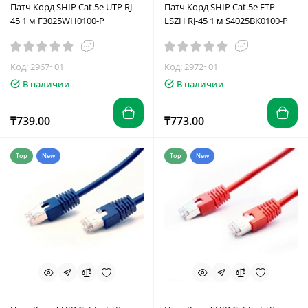
Патч Корд SHIP Cat.5e UTP RJ-
Патч Корд SHIP Cat.5e FTP
45 1 м F3025WH0100-P
LSZH RJ-45 1 м S4025BK0100-P
Код: 2967~01
Код: 2972~01
В наличии
В наличии
₸739.00
₸773.00
Top
New
Top
New