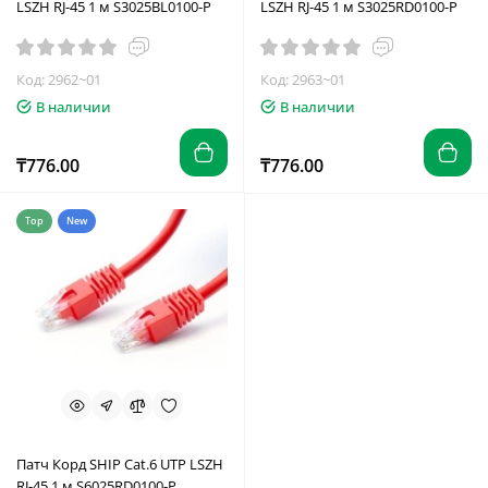
LSZH RJ-45 1 м S3025BL0100-P
LSZH RJ-45 1 м S3025RD0100-P
Код: 2962~01
Код: 2963~01
В наличии
В наличии
₸776.00
₸776.00
Top
New
Патч Корд SHIP Cat.6 UTP LSZH
RJ-45 1 м S6025RD0100-P