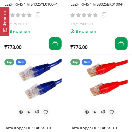
LSZH RJ-45 1 м S4025YL0100-P
LSZH RJ-45 1 м S3025BK0100-P
Фильтр
Код: 2971~01
Код: 2966~01
В наличии
В наличии
₸773.00
₸776.00
Top
New
Top
New
Патч Корд SHIP Cat.5e UTP
Патч Корд SHIP Cat.5e UTP