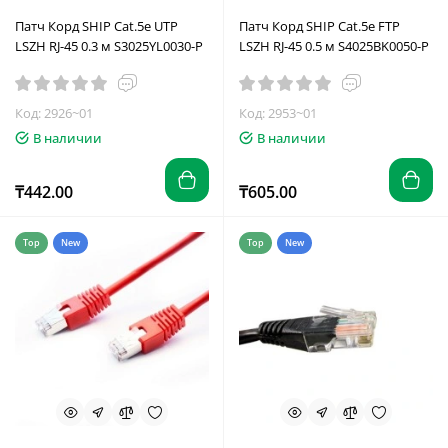
Патч Корд SHIP Cat.5e UTP
Патч Корд SHIP Cat.5e FTP
LSZH RJ-45 0.3 м S3025YL0030-P
LSZH RJ-45 0.5 м S4025BK0050-P
Код: 2926~01
Код: 2953~01
В наличии
В наличии
₸442.00
₸605.00
Top
New
Top
New