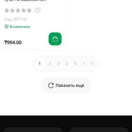
Код: 2977~01
В наличии
₸994.00
1
2
3
4
5
>
>|
Показать еще