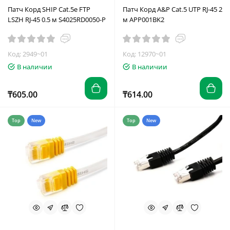
Патч Корд SHIP Cat.5e FTP
Патч Корд A&P Cat.5 UTP RJ-45 2
LSZH RJ-45 0.5 м S4025RD0050-P
м APP001BK2
Код: 2949~01
Код: 12970~01
В наличии
В наличии
₸605.00
₸614.00
Top
New
Top
New