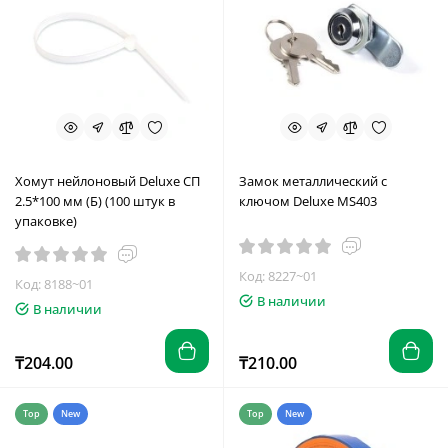
Хомут нейлоновый Deluxe СП
Замок металлический с
2.5*100 мм (Б) (100 штук в
ключом Deluxe MS403
упаковке)
Код: 8227~01
Код: 8188~01
В наличии
В наличии
₸204.00
₸210.00
Top
New
Top
New