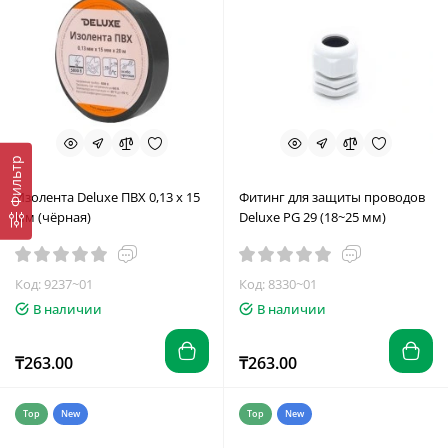
Фильтр
Изолента Deluxe ПВХ 0,13 х 15
Фитинг для защиты проводов
мм (чёрная)
Deluxe PG 29 (18~25 мм)
Код: 9237~01
Код: 8330~01
В наличии
В наличии
₸263.00
₸263.00
Top
New
Top
New