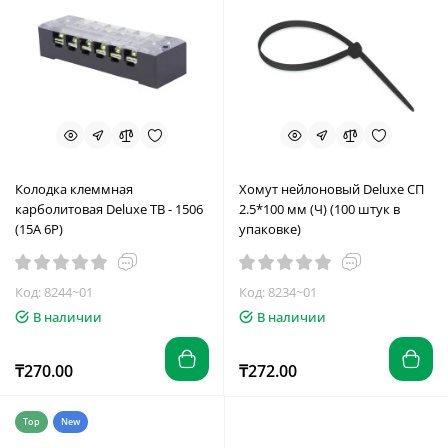
Колодка клеммная
Хомут нейлоновый Deluxe СП
карболитовая Deluxe TB - 1506
2.5*100 мм (Ч) (100 штук в
(15A 6P)
упаковке)
Код: 8244~01
Код: 8234~01
В наличии
В наличии
₸270.00
₸272.00
Top
New