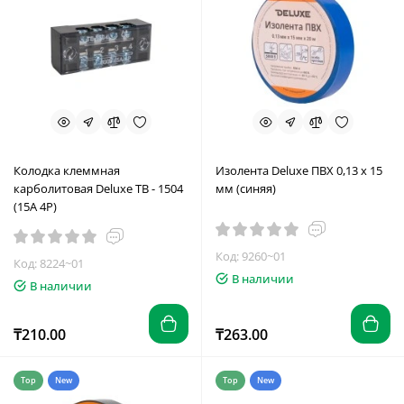
Колодка клеммная
Изолента Deluxe ПВХ 0,13 х 15
карболитовая Deluxe TB - 1504
мм (синяя)
(15A 4P)
Код: 9260~01
Код: 8224~01
В наличии
В наличии
₸210.00
₸263.00
Top
New
Top
New