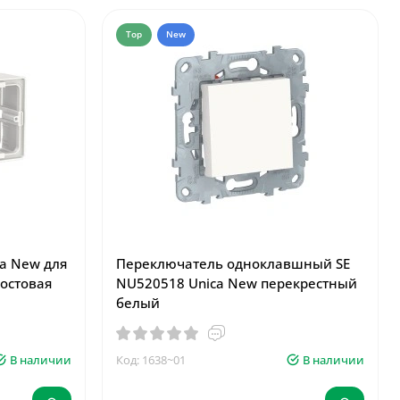
Top
New
ca New для
Переключатель одноклавшный SE
остовая
NU520518 Unica New перекрестный
белый
В наличии
Код: 1638~01
В наличии