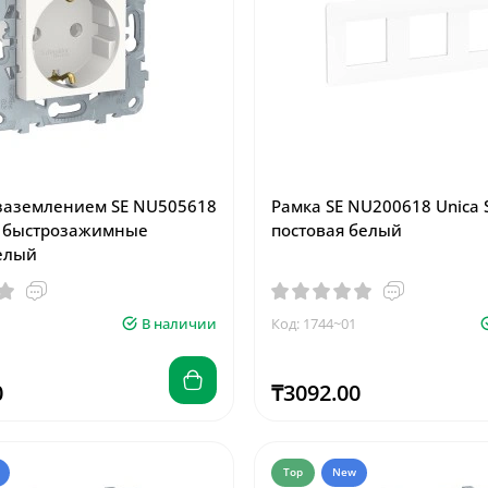
 заземлением SE NU505618
Рамка SE NU200618 Unica S
w быстрозажимные
постовая белый
елый
В наличии
Код: 1744~01
0
₸3092.00
Top
New