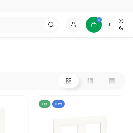
0
₸
Top
New