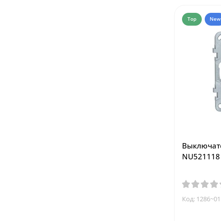
Top
New
Выключат
NU521118 
Код: 1286~01