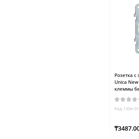
Розетка с
Unica New
клеммы б
Код: 1354~01
₸3487.0