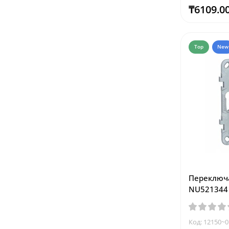
₸6109.0
Top
New
Переключ
NU521344
Код: 12150~0