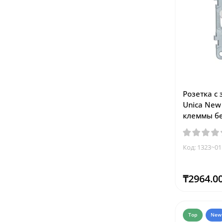
Розетка с
Unica Ne
клеммы б
Код: 1323~01
₸2964.0
Top
New