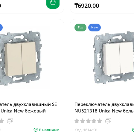
0
₸6920.00
Top
New
атель двухклавишный SE
Переключатель двухклав
 Unica New бежевый
NU521318 Unica New бел
1
В наличии
Код: 1614~01