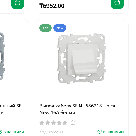
₸6952.00
Top
New
ишный SE
Вывод кабеля SE NU586218 Unica
ый
New 16А белый
В наличии
Код: 1685~01
В наличии