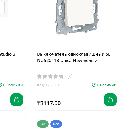
tudio 3
Выключатель одноклавишный SE
NU520118 Unica New белый
В наличии
Код: 1250~01
В наличии
₸3117.00
Top
New