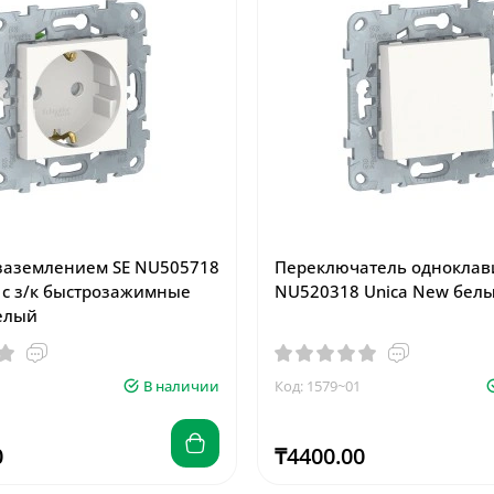
 заземлением SE NU505718
Переключатель однокла
 с з/к быстрозажимные
NU520318 Unica New бел
елый
В наличии
Код: 1579~01
0
₸4400.00