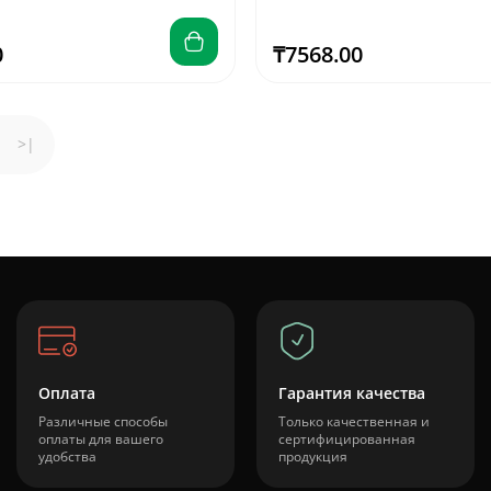
0
₸7568.00
>|
Оплата
Гарантия качества
Различные способы
Только качественная и
оплаты для вашего
сертифицированная
удобства
продукция