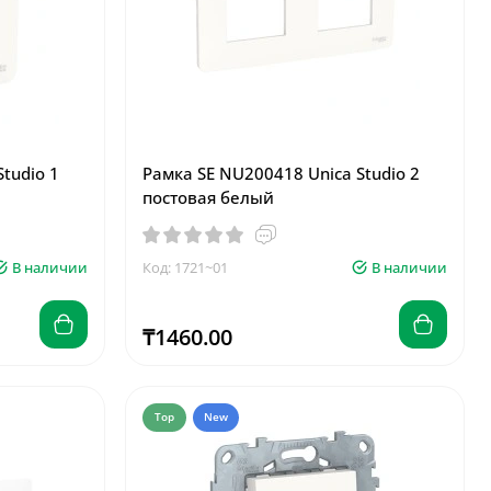
tudio 1
Рамка SE NU200418 Unica Studio 2
постовая белый
В наличии
Код: 1721~01
В наличии
₸1460.00
Top
New