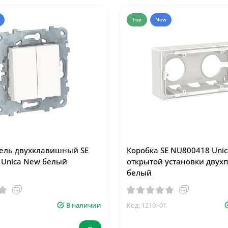
Top
New
ель двухклавишный SE
Коробка SE NU800418 Uni
Unica New белый
открытой установки двухп
белый
В наличии
Код: 1210~01