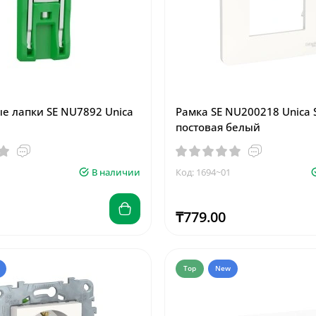
 лапки SE NU7892 Unica
Рамка SE NU200218 Unica S
постовая белый
В наличии
Код: 1694~01
₸779.00
Top
New