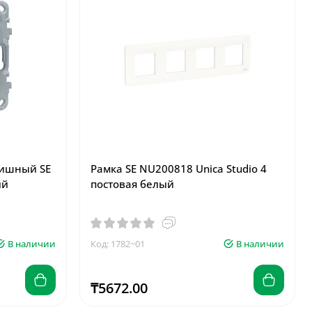
вишный SE
Рамка SE NU200818 Unica Studio 4
ый
постовая белый
В наличии
Код: 1782~01
В наличии
₸5672.00