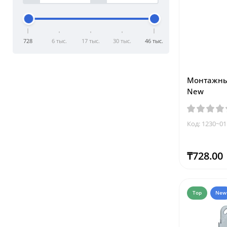
728
6 тыс.
17 тыс.
30 тыс.
46 тыс.
Монтажные
New
Код: 1230~01
₸728.00
Top
New