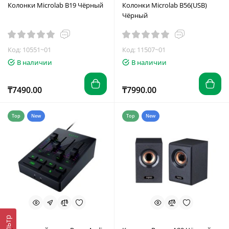
Колонки Microlab B19 Чёрный
Колонки Microlab B56(USB)
Чёрный
Код: 10551~01
Код: 11507~01
В наличии
В наличии
₸7490.00
₸7990.00
Top
New
Top
New
Фильтр