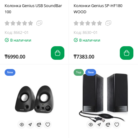
Колонка Genius USB SoundBar
Колонки Genius SP-HF180
100
WOOD
Код: 8662~01
Код: 8630~01
В наличии
В наличии
₸6990.00
₸7383.00
New
Top
New