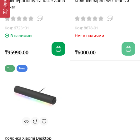
Микшерный пульт Razer Audio
Колонки Rapoo A80 Чёрный
Mixer
Код: 6723~01
Код: 8678-01
В наличии
Нет в наличии
₸95990.00
₸6000.00
Top
New
Колонка Xiaomi Desktop