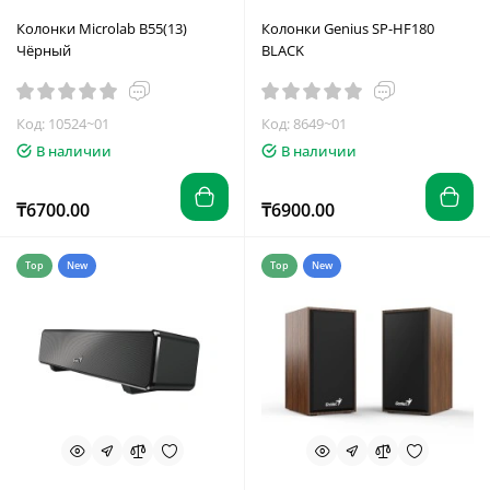
Колонки Microlab B55(13)
Колонки Genius SP-HF180
Чёрный
BLACK
Код: 10524~01
Код: 8649~01
В наличии
В наличии
₸6700.00
₸6900.00
Top
New
Top
New