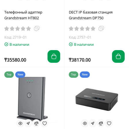
Телефонный адаптер
DECT IP базовая станция
Grandstream HT802
Grandstream DP750
Код: 2719~01
Код: 2757~01
В наличии
В наличии
₸35580.00
₸38170.00
Top
New
Top
New