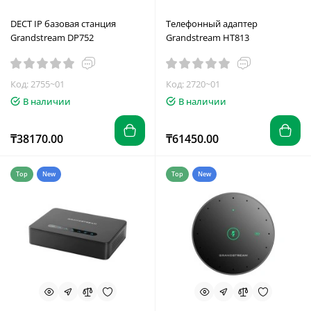
DECT IP базовая станция
Телефонный адаптер
Grandstream DP752
Grandstream HT813
Код: 2755~01
Код: 2720~01
В наличии
В наличии
₸38170.00
₸61450.00
Top
New
Top
New