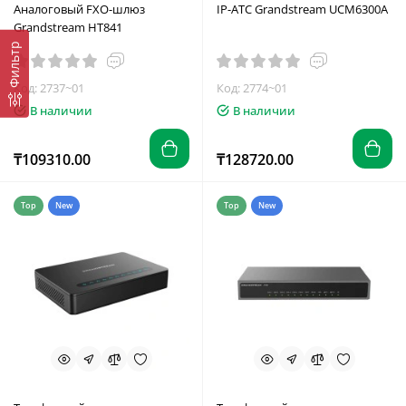
Аналоговый FXO-шлюз
IP-АТС Grandstream UCM6300A
Grandstream HT841
Фильтр
Код: 2737~01
Код: 2774~01
В наличии
В наличии
₸109310.00
₸128720.00
Top
New
Top
New