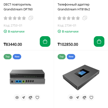
DECT повторитель
Телефонный адаптер
Grandstream DP760
Grandstream HT818v2
Код: 2753~01
Код: 2734~01
В наличии
В наличии
₸83440.00
₸102850.00
Top
New
Top
New