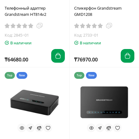
Телефонный адаптер
Спикерфон Grandstream
Grandstream HT814v2
GMD1208
Код: 2845~01
Код: 2733~01
В наличии
В наличии
₸64680.00
₸76970.00
Top
New
Top
New