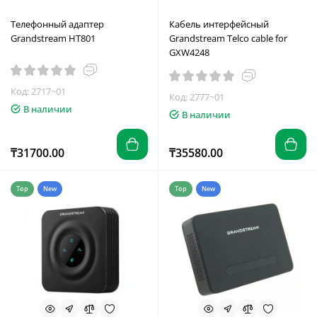
Телефонный адаптер
Кабель интерфейсный
Grandstream HT801
Grandstream Telco cable for
GXW4248
Код: 2717~01
Код: 2777~01
В наличии
В наличии
₸31700.00
₸35580.00
Top
New
Top
New