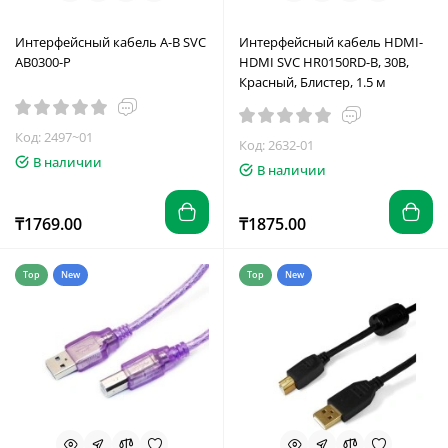
Интерфейсный кабель A-B SVC
Интерфейсный кабель HDMI-
AB0300-P
HDMI SVC HR0150RD-B, 30В,
Красный, Блистер, 1.5 м
Код: 2497~01
Код: 2632-01
В наличии
В наличии
₸1769.00
₸1875.00
Top
New
Top
New