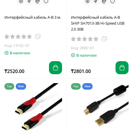
Интерфейсный кабель A-B 3 м.
Интерфейсный кабель A-B
SHIP SH7013-3B Hi-Speed USB
2.0 30В
Код: 13192~01
Код: 2896~01
В наличии
В наличии
₸2520.00
₸2801.00
Top
New
Top
New