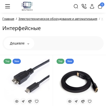
0
Главная
Электротехническое оборудование и автоматизация
Ка
Интерфейсные
Дешевле
Top
New
Top
New