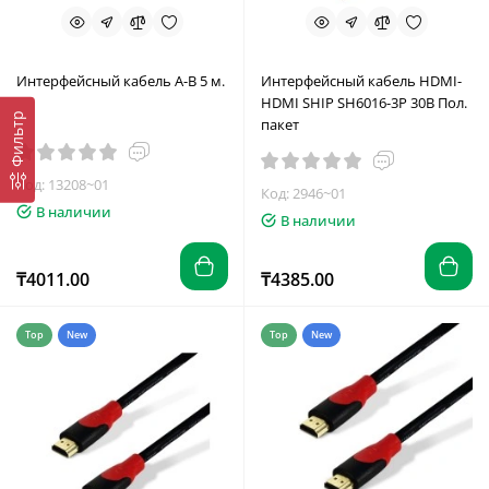
Интерфейсный кабель A-B 5 м.
Интерфейсный кабель HDMI-
HDMI SHIP SH6016-3P 30В Пол.
Фильтр
пакет
Код: 13208~01
Код: 2946~01
В наличии
В наличии
₸4011.00
₸4385.00
Top
New
Top
New