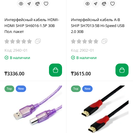
Интерфейсный кабель HDMI-
Интерфейсный кабель A-B
HDMI SHIP SH6016-1.5P 30В
SHIP SH7013-5B Hi-Speed USB
Пол. пакет
2.0 30В
Код: 2940~01
Код: 2902~01
В наличии
В наличии
₸3336.00
₸3615.00
Top
New
Top
New