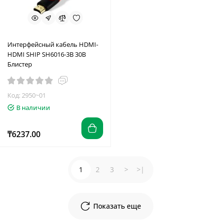
Интерфейсный кабель HDMI-
HDMI SHIP SH6016-3B 30В
Блистер
Код: 2950~01
В наличии
₸6237.00
1
2
3
>
>|
Показать еще