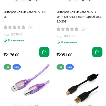
Интерфейсный кабель A-B 1.8
Интерфейсный кабель A-B
м.
SHIP SH7013-1.5B Hi-Speed USB
2.0 30В
Код: 13179~01
Код: 2892~01
В наличии
В наличии
₸2176.00
₸2351.00
Top
New
Top
New