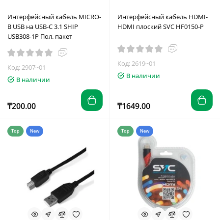
Интерфейсный кабель MICRO-
Интерфейсный кабель HDMI-
B USB на USB-C 3.1 SHIP
HDMI плоский SVC HF0150-P
USB308-1P Пол. пакет
Код: 2619~01
Код: 2907~01
В наличии
В наличии
₸200.00
₸1649.00
Top
New
Top
New