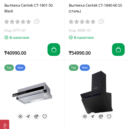
Вытяжка Centek CT-1801-50
Вытяжка Centek СТ-1840-60 SS
Black
(сталь)
Код: 4771-01
Код: 4990~01
В наличии
В наличии
₸40990.00
₸54990.00
Top
New
Top
New