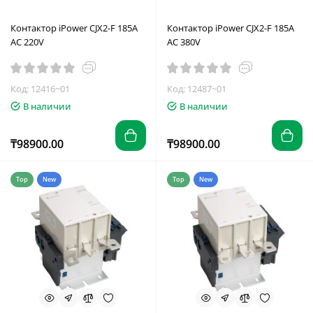
Контактор iPower CJX2-F 185A
Контактор iPower CJX2-F 185A
AC 220V
AC 380V
Код: 12416~01
Код: 12487~01
В наличии
В наличии
₸98900.00
₸98900.00
Top
New
Top
New