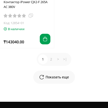
Контактор iPower CJX2-F 265A
AC 380V
Код: 12854~01
В наличии
₸143040.00
1
2
>
>|
Показать еще