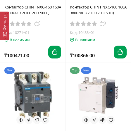
Контактор CHINT NXC-160 160A
Контактор CHINT NXC-160 160A
220В/АС3 2НО+2НЗ 50Гц
380В/АС3 2НО+2НЗ 50Гц
Фильтр
Код: 10271~01
Код: 10433~01
В наличии
В наличии
₸100471.00
₸100866.00
New
Top
New