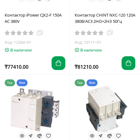
Контактор iPower CJX2-F 150A
Контактор CHINT NXC-120 120A
AC 380V
380В/АС3 2НО+2НЗ 50Гц
Код: 12264~01
Код: 10111~01
В наличии
В наличии
₸77410.00
₸81210.00
Top
New
Top
New