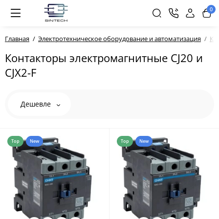
0
Главная
Электротехническое оборудование и автоматизация
Ко
Контакторы электромагнитные CJ20 и
CJX2-F
Дешевле
Top
New
Top
New