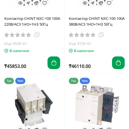
Контактор CHINT NXC-100 100A
Контактор CHINT NXC-100 100A
220В/АС3 1НО+1НЗ 50Гц
380В/АС3 1НО+1НЗ 50Гц
Код: 9528~01
Код: 9729~01
В наличии
В наличии
₸45853.00
₸46110.00
Top
New
Top
New