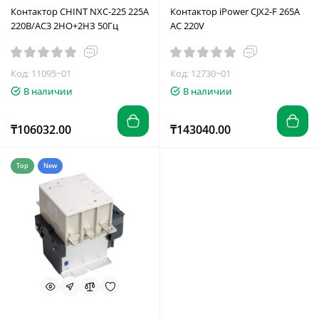
Контактор CHINT NXC-225 225A
Контактор iPower CJX2-F 265A
220В/АС3 2НО+2НЗ 50Гц
AC 220V
Код: 11095~01
Код: 12730~01
В наличии
В наличии
₸106032.00
₸143040.00
Top
New