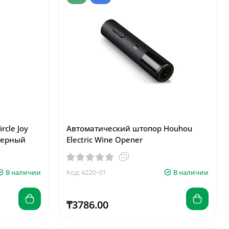
cle Joy
Автоматический штопор Houhou
 Черный
Electric Wine Opener
В наличии
Код: 4220~01
В наличии
₸3786.00