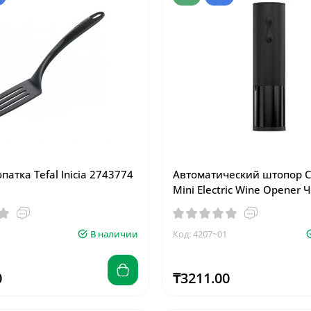
патка Tefal Inicia 2743774
Автоматический штопор Cir
Mini Electric Wine Opener
В наличии
Код: 4207~01
0
₸3211.00