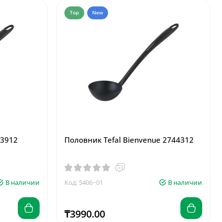
Top
New
43912
Половник Tefal Bienvenue 2744312
В наличии
Код: 5406~01
В наличии
₸3990.00