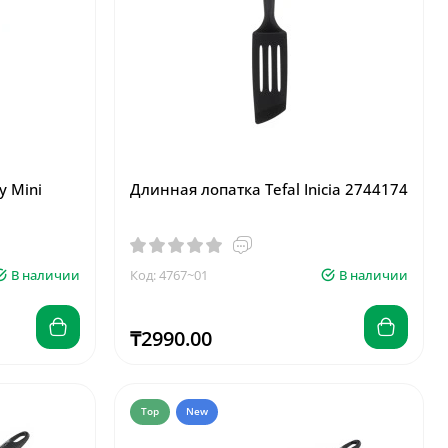
y Mini
Длинная лопатка Tefal Inicia 2744174
В наличии
Код: 4767~01
В наличии
₸2990.00
Top
New