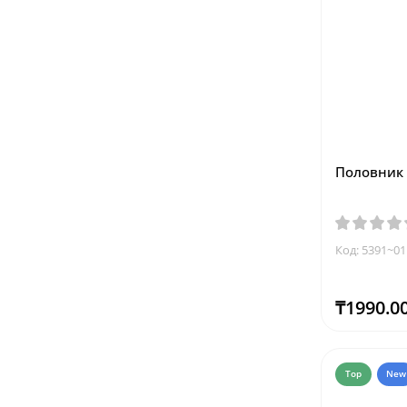
Половник 
Код: 5391~01
₸1990.0
Top
New