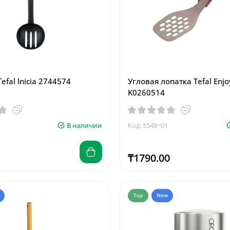
fal Inicia 2744574
Угловая лопатка Tefal Enjo
K0260514
В наличии
Код: 5548~01
₸1790.00
Top
New