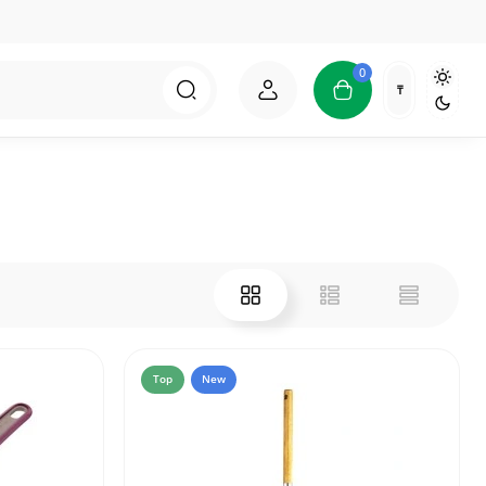
0
₸
Top
New