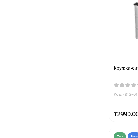
Кружка-си
Код: 4813~01
₸2990.0
Top
New