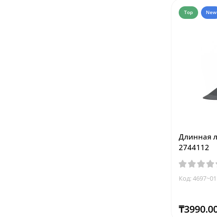
Top
New
Длинная л
2744112
Код: 4697~01
₸3990.0