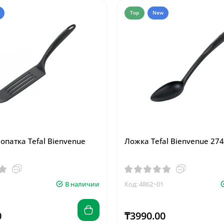
Top
New
опатка Tefal Bienvenue
Ложка Tefal Bienvenue 27
В наличии
Код: 4862~01
0
₸3990.00