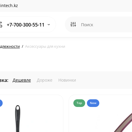
intech.kz
+7-700-300-55-11
длежности
Аксессуары для кухни
ка:
Дешевле
Дороже
Новинки
Top
New