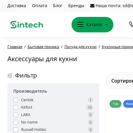
Доставка
Оплата
Блог
Бренды
Наша почта: sd@s
Каталог
Главная
Бытовая техника
Посуда для кухни
Кухонные прина
Аксессуары для кухни
Фильтр
Сортиров
Производитель
Centek
1
Top
New
Kitfort
13
LARA
5
No name
5
Russell Hobbs
3