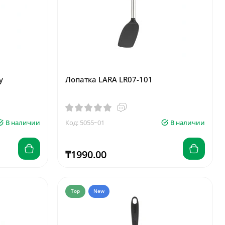
y
Лопатка LARA LR07-101
В наличии
Код: 5055~01
В наличии
₸1990.00
Top
New