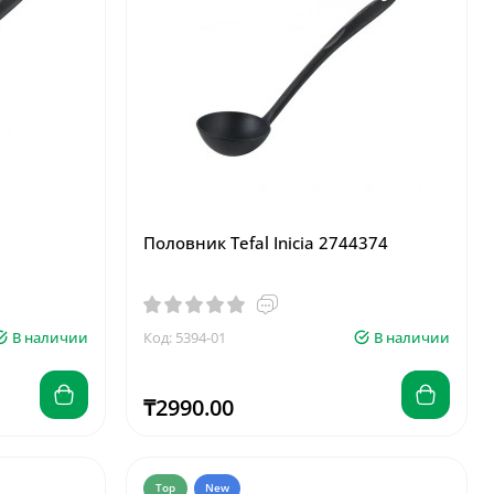
Половник Tefal Inicia 2744374
В наличии
Код: 5394-01
В наличии
₸2990.00
Top
New