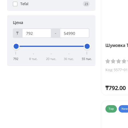
Tefal
23
Цена
₸
-
Шумовка Te
792
8 тыс.
20 тыс.
36 тыс.
55 тыс.
Код: 5577~01
₸792.00
Top
New