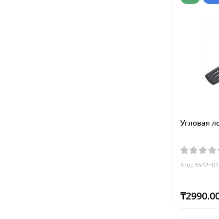
Угловая ло
Код: 5542~01
₸2990.0