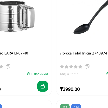
то LARA LR07-40
Ложка Tefal Inicia 2743974
В наличии
Код: 4921~01
0
₸2990.00
Top
New