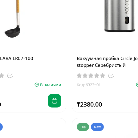
LARA LR07-100
Вакуумная пробка Circle Jo
stopper Серебристый
В наличии
Код: 6323~01
0
₸2380.00
Top
New