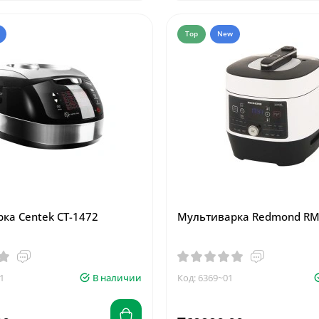
Top
New
ка Centek CT-1472
Мультиварка Redmond RM
1
В наличии
Код: 6369~01