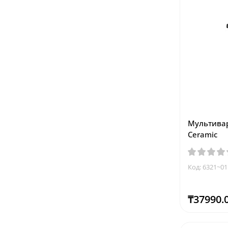
Мультивар
Ceramic
Код: 6321~01
₸37990.