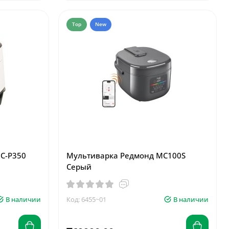
Top
New
C-P350
Мультиварка Редмонд MC100S
Серый
В наличии
Код: 6455~01
В наличии