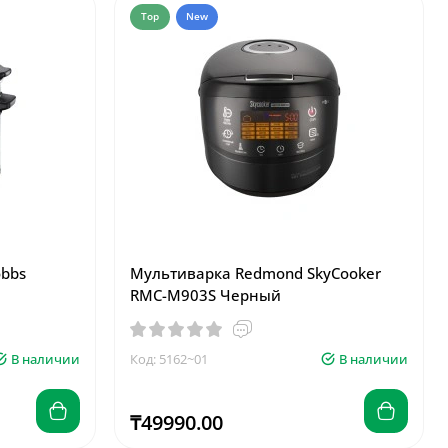
Top
New
obbs
Мультиварка Redmond SkyCooker
RMC-M903S Черный
В наличии
Код: 5162~01
В наличии
₸49990.00