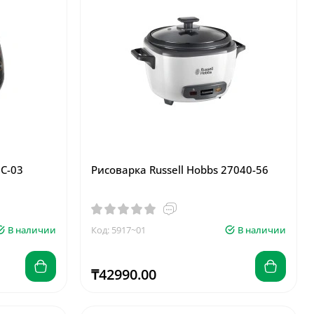
C-03
Рисоварка Russell Hobbs 27040-56
В наличии
Код: 5917~01
В наличии
₸42990.00