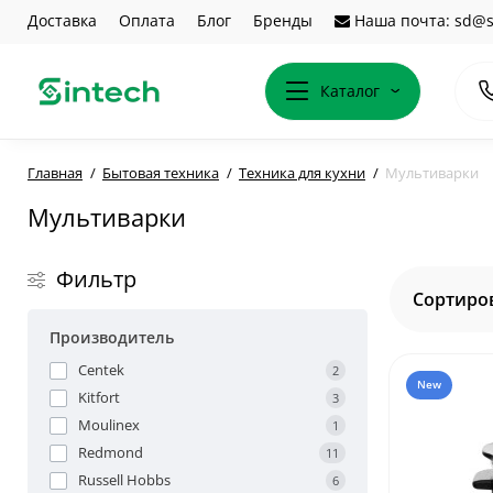
Доставка
Оплата
Блог
Бренды
Наша почта: sd@s
Каталог
Главная
Бытовая техника
Техника для кухни
Мультиварки
Мультиварки
Фильтр
Сортиров
Производитель
Centek
2
New
Kitfort
3
Moulinex
1
Redmond
11
Russell Hobbs
6