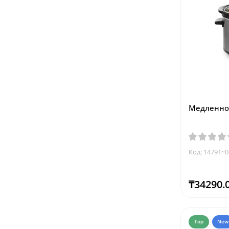
Медленнов
Код: 14791~0
₸34290.
Top
New