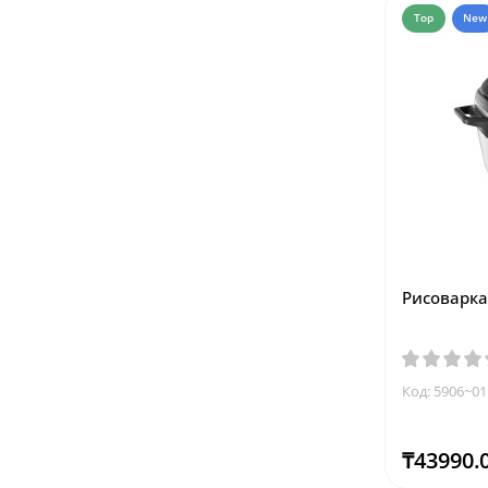
Top
New
Рисоварка 
Код: 5906~01
₸43990.