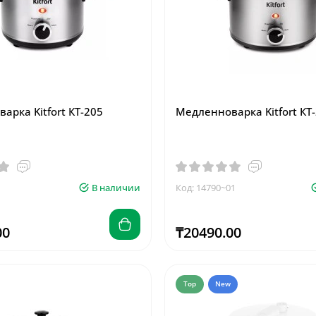
арка Kitfort КТ-205
Медленноварка Kitfort КТ
В наличии
Код: 14790~01
00
₸20490.00
Top
New