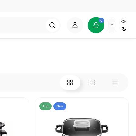
0
₸
Top
New