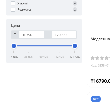
Xiaomi
6
Редмонд
2
Цена
₸
-
Медленнов
17 тыс.
35 тыс.
69 тыс.
112 тыс.
171 тыс.
Код: 6358~01
₸16790.
New