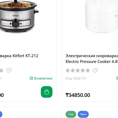
арка Kitfort КТ-212
Электрическая скороварка
Electric Pressure Cooker 4
1
В наличии
Код: 3342~01
00
₸34850.00
Top
New