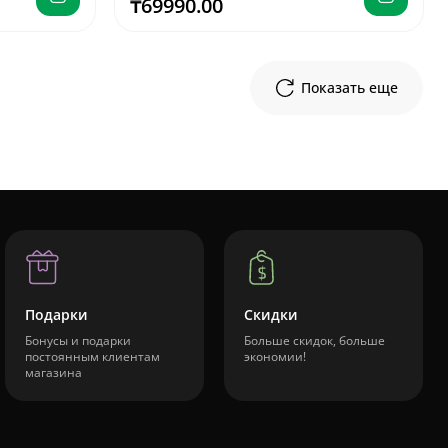
₸69990.00
Показать еще
Подарки
Скидки
Бонусы и подарки
Больше скидок, больше
постоянным клиентам
экономии!
магазина