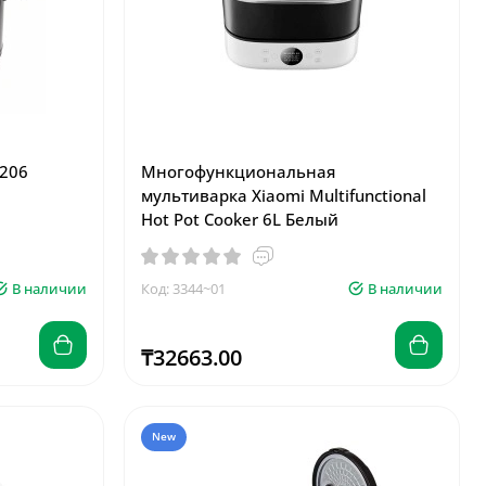
-206
Многофункциональная
мультиварка Xiaomi Multifunctional
Hot Pot Cooker 6L Белый
В наличии
Код: 3344~01
В наличии
₸32663.00
New