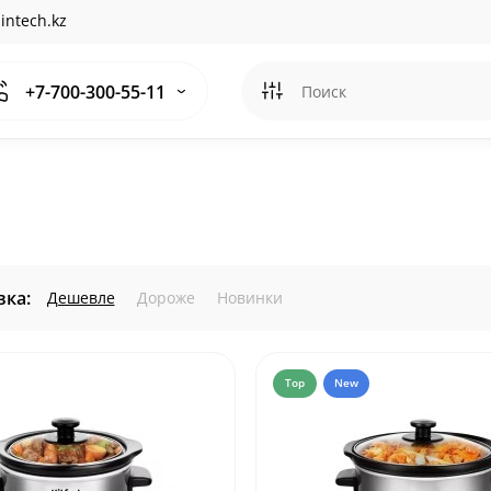
intech.kz
+7-700-300-55-11
ка:
Дешевле
Дороже
Новинки
Top
New