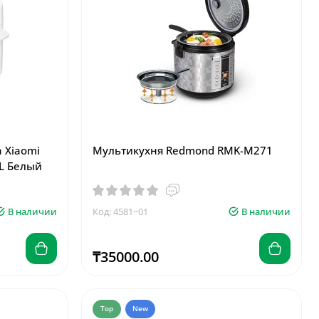
 Xiaomi
Мультикухня Redmond RMK-M271
.8L Белый
В наличии
Код: 4581~01
В наличии
₸35000.00
Top
New