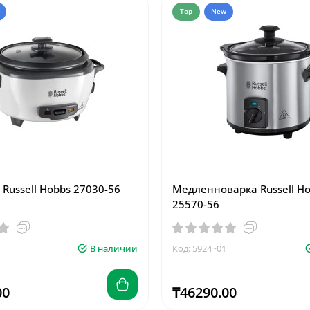
Top
New
Russell Hobbs 27030-56
Медленноварка Russell H
25570-56
В наличии
Код: 5924~01
00
₸46290.00