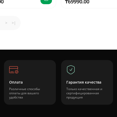
00
₸69990.00
>
>|
Оплата
Гарантия качества
Различные способы
Только качественная и
оплаты для вашего
сертифицированная
удобства
продукция