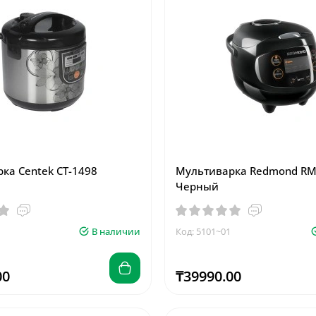
ка Centek CT-1498
Мультиварка Redmond RM
Черный
В наличии
Код: 5101~01
00
₸39990.00