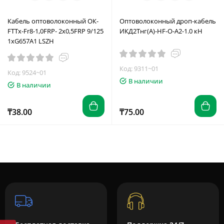
Кабель оптоволоконный ОК-
Оптоволоконный дроп-кабель
FTTx-Fr8-1,0FRP- 2х0,5FRP 9/125
ИКД2Тнг(А)-HF-O-А2-1.0 кН
1хG657A1 LSZH
Код: 9311~01
Код: 9524~01
В наличии
В наличии
₸38.00
₸75.00