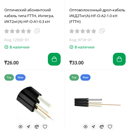
Оптический абонентский
Оптоволоконный дроп-кабель
кабель типа FTTН, Интегра,
ИКД2Тнг(А)-HF-O-А2-1.0 кН
ИКТ2нг(A)-HF-О-А1-0.3 кН
(FTTH)
Код: 12500~01
Код: 9718~01
В наличии
В наличии
₸26.00
₸33.00
Top
New
Top
New