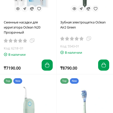
Сменные насадки для
Зубная электрощетка Oclean
ирригатора Oclean N20
Air2 Green
Прозрачный
Код: 5543-01
Код: 6218~01
В наличии
В наличии
₸7190.00
₸8790.00
Top
New
Top
New