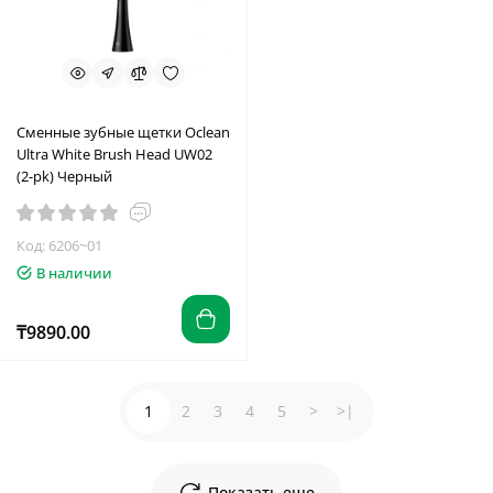
Сменные зубные щетки Oclean
Ultra White Brush Head UW02
(2-pk) Черный
Код: 6206~01
В наличии
₸9890.00
1
2
3
4
5
>
>|
Показать еще