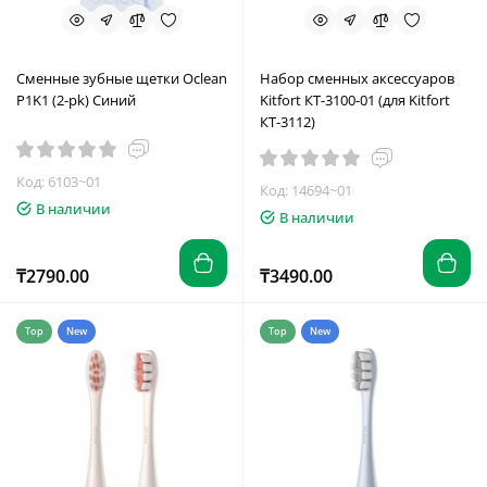
Сменные зубные щетки Oclean
Набор сменных аксессуаров
P1K1 (2-pk) Синий
Kitfort КТ-3100-01 (для Kitfort
КТ-3112)
Код: 6103~01
Код: 14694~01
В наличии
В наличии
₸2790.00
₸3490.00
Top
New
Top
New