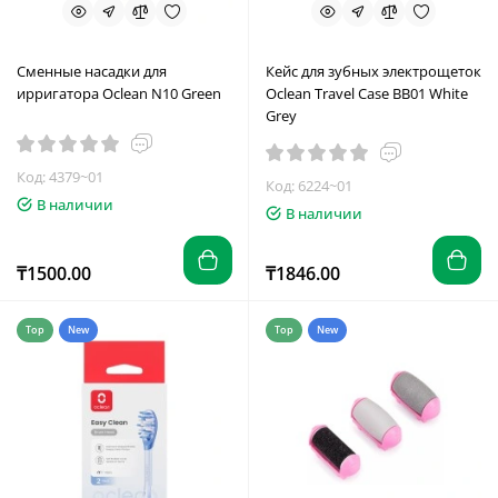
Сменные насадки для
Кейс для зубных электрощеток
ирригатора Oclean N10 Green
Oclean Travel Case BB01 White
Grey
Код: 4379~01
Код: 6224~01
В наличии
В наличии
₸1500.00
₸1846.00
Top
New
Top
New