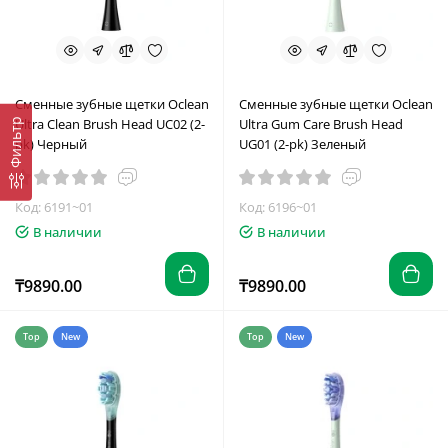
Сменные зубные щетки Oclean
Сменные зубные щетки Oclean
Ultra Clean Brush Head UC02 (2-
Ultra Gum Care Brush Head
Фильтр
pk) Черный
UG01 (2-pk) Зеленый
Код: 6191~01
Код: 6196~01
В наличии
В наличии
₸9890.00
₸9890.00
Top
New
Top
New