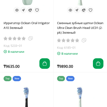
Ирригатор Oclean Oral Irrigator
Сменные зубные щетки Oclean
А10 Зеленый
Ultra Clean Brush Head UC01 (2-
pk) Зеленый
Код: 5233~01
Код: 6185~01
В наличии
В наличии
₸9635.00
₸9890.00
Top
New
Top
New