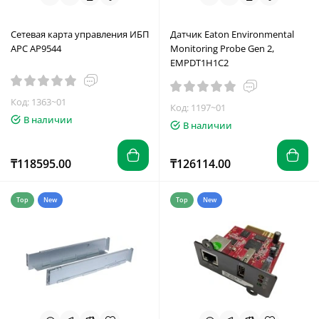
Сетевая карта управления ИБП
Датчик Eaton Environmental
APC AP9544
Monitoring Probe Gen 2,
EMPDT1H1C2
Код: 1363~01
Код: 1197~01
В наличии
В наличии
₸118595.00
₸126114.00
Top
New
Top
New