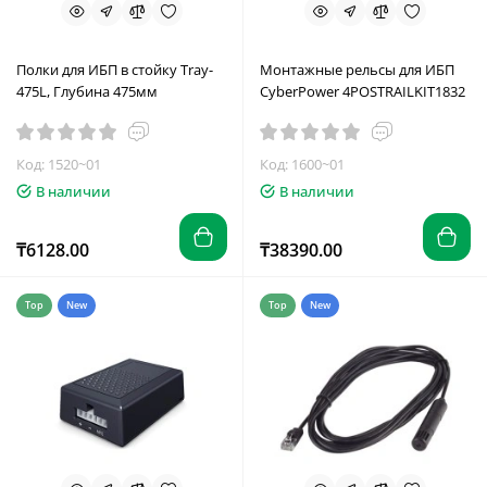
Полки для ИБП в стойку Tray-
Монтажные рельсы для ИБП
475L, Глубина 475мм
CyberPower 4POSTRAILKIT1832
Код: 1520~01
Код: 1600~01
В наличии
В наличии
₸6128.00
₸38390.00
Top
New
Top
New