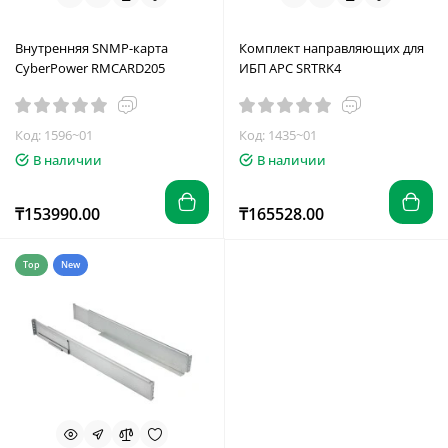
Внутренняя SNMP-карта
Комплект направляющих для
CyberPower RMCARD205
ИБП APC SRTRK4
Код: 1596~01
Код: 1435~01
В наличии
В наличии
₸153990.00
₸165528.00
Top
New