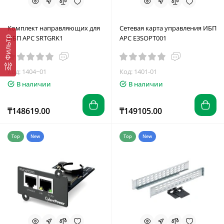
Комплект направляющих для
Сетевая карта управления ИБП
ИБП APC SRTGRK1
APC E3SOPT001
Фильтр
Код: 1404~01
Код: 1401-01
В наличии
В наличии
₸148619.00
₸149105.00
Top
New
Top
New