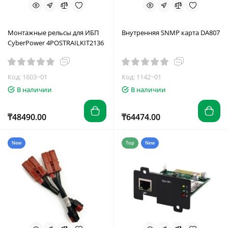
Монтажные рельсы для ИБП
Внутренняя SNMP карта DA807
CyberPower 4POSTRAILKIT2136
Код: 1603~01
Код: 1142~01
В наличии
В наличии
₸48490.00
₸64474.00
New
Top
New