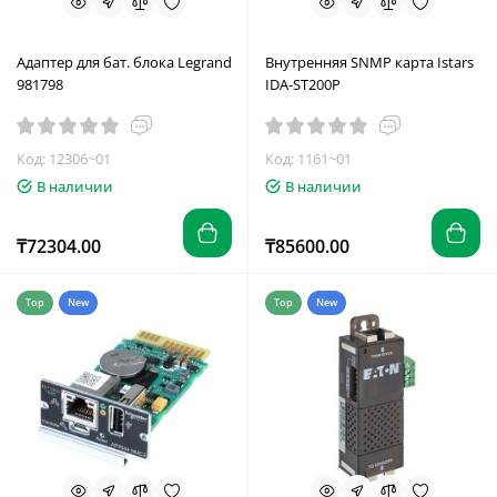
Адаптер для бат. блока Legrand
Внутренняя SNMP карта Istars
981798
IDA-ST200P
Код: 12306~01
Код: 1161~01
В наличии
В наличии
₸72304.00
₸85600.00
Top
New
Top
New