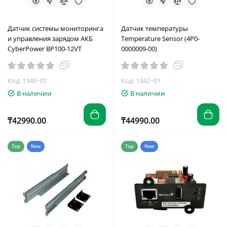
Датчик системы мониторинга
Датчик температуры
и управления зарядом АКБ
Temperature Sensor (4P0-
CyberPower BP100-12VT
0000009-00)
Код: 1340~01
Код: 1342~01
В наличии
В наличии
₸42990.00
₸44990.00
Top
New
Top
New