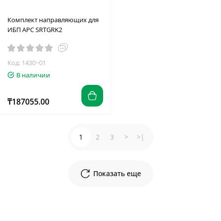
Комплект направляющих для
ИБП APC SRTGRK2
Код: 1430~01
В наличии
₸187055.00
1
2
3
>
>|
Показать еще