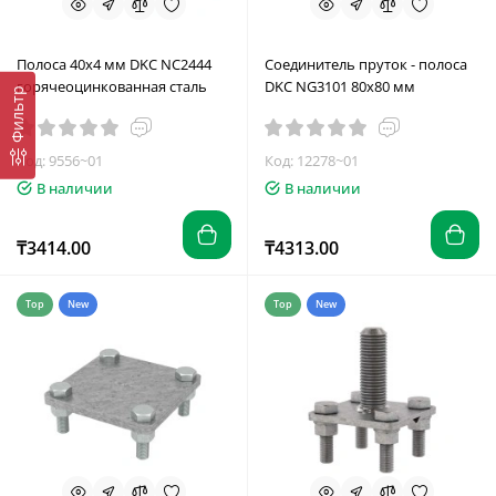
Полоса 40х4 мм DKC NC2444
Соединитель пруток - полоса
горячеоцинкованная сталь
DKC NG3101 80х80 мм
Фильтр
Код: 9556~01
Код: 12278~01
В наличии
В наличии
₸3414.00
₸4313.00
Top
New
Top
New