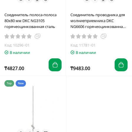
Соединитель полоса-полоса
Соединитель проводника для
80х80 мм DKC NG3105
молниеприемника DKC
горячеоцинкованная сталь
NG6606 горячеоцинкованная
сталь
Код: 10296~01
Код: 11781~01
В наличии
В наличии
₸4827.00
₸9483.00
Top
New