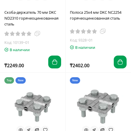
Скоба-держатель 70 мм DKC
Полоса 25х4 мм DKC NC2254
ND2310 горячеоцинкованная
горячеоцинкованная сталь
сталь
Код: 9328~01
Код: 10139~01
В наличии
В наличии
₸2249.00
₸2402.00
Top
New
New