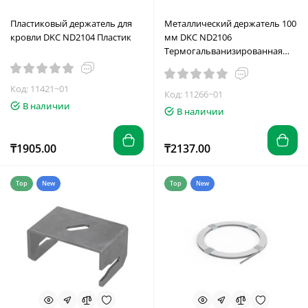
Пластиковый держатель для
Металлический держатель 100
кровли DKC ND2104 Пластик
мм DKC ND2106
Термогальванизированная
сталь
Код: 11421~01
Код: 11266~01
В наличии
В наличии
₸1905.00
₸2137.00
Top
New
Top
New