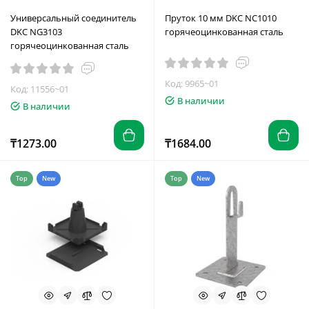
Универсальный соединитель
Пруток 10 мм DKC NC1010
DKC NG3103
горячеоцинкованная сталь
горячеоцинкованная сталь
Код: 9965~01
Код: 11556~01
В наличии
В наличии
₸1273.00
₸1684.00
Top
New
Top
New