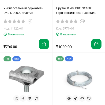
Универсальный держатель
Пруток 8 мм DKC NC1008
DKC ND2000 пластик
горячеоцинкованная сталь
Код: 11122~01
Код: 9771~01
В наличии
В наличии
₸796.00
₸1039.00
Top
New
Top
New