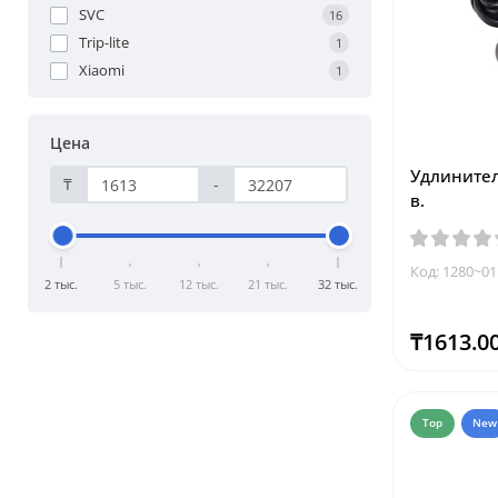
SVC
16
Trip-lite
1
Xiaomi
1
Цена
Удлинител
₸
-
в.
Код: 1280~01
2 тыс.
5 тыс.
12 тыс.
21 тыс.
32 тыс.
₸1613.0
Top
New