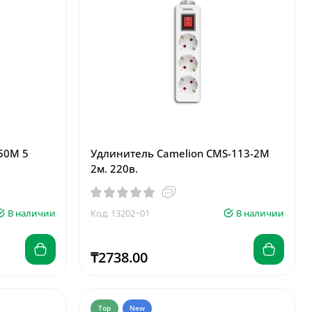
50M 5
Удлинитель Camelion CMS-113-2M
2м. 220в.
В наличии
Код: 13202~01
В наличии
₸2738.00
Top
New