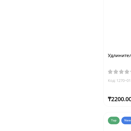
Удлинитель
Код: 1270~01
₸2200.0
Top
New