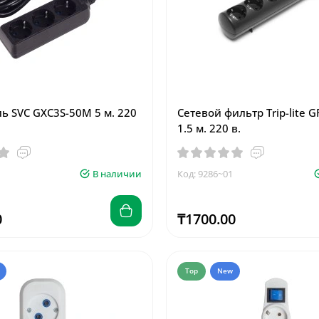
ь SVC GXC3S-50M 5 м. 220
Сетевой фильтр Trip-lite 
1.5 м. 220 в.
В наличии
Код: 9286~01
0
₸1700.00
Top
New