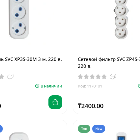
 SVC XP3S-30M 3 м. 220 в.
Сетевой фильтр SVC ZP4S-
220 в.
В наличии
Код: 1170~01
0
₸2400.00
Top
New