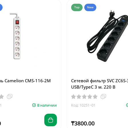
Top
New
ь Camelion CMS-116-2M
Сетевой фильтр SVC ZC6S-
USB/TypeC 3 м. 220 В
1
В наличии
Код: 10251~01
0
₸3800.00