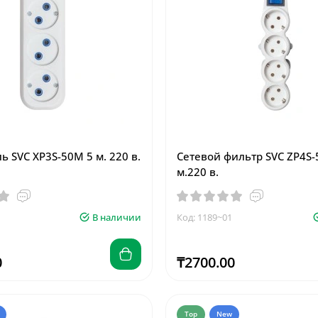
 SVC XP3S-50M 5 м. 220 в.
Сетевой фильтр SVC ZP4S-
м.220 в.
В наличии
Код: 1189~01
0
₸2700.00
Top
New