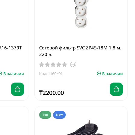
GR16-1379T
Сетевой фильтр SVC ZP4S-18M 1.8 м.
220 в.
В наличии
Код: 1160~01
В наличии
₸2200.00
Top
New