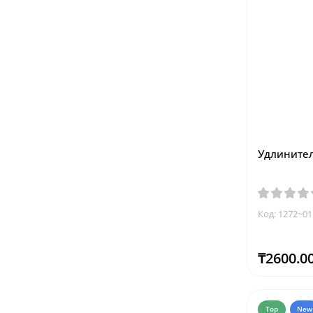
Удлинитель
Код: 1272~01
₸2600.0
Top
New