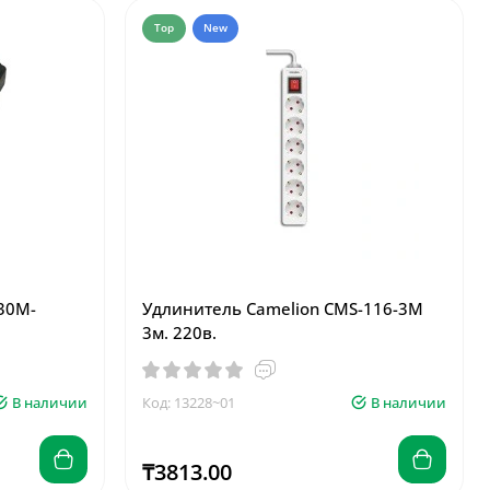
Top
New
30M-
Удлинитель Camelion CMS-116-3M
3м. 220в.
В наличии
Код: 13228~01
В наличии
₸3813.00