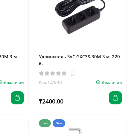
30M 3 м.
Удлинитель SVC GXC3S-30M 3 м. 220
в.
В наличии
Код: 1276~01
В наличии
₸2400.00
Top
New