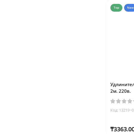
Top
New
Удлинител
2м. 220в.
Код: 13219~0
₸3363.0