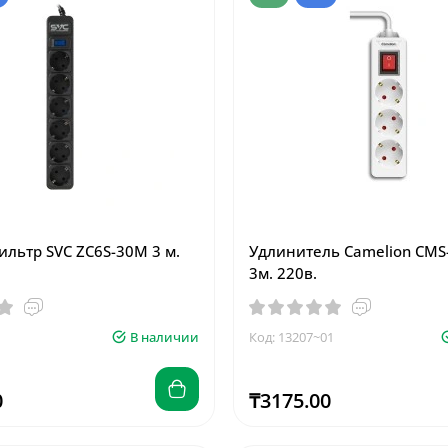
ильтр SVC ZC6S-30M 3 м.
Удлинитель Camelion CMS
3м. 220в.
В наличии
Код: 13207~01
0
₸3175.00