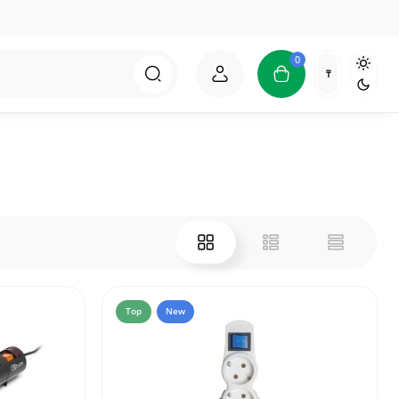
0
₸
Top
New