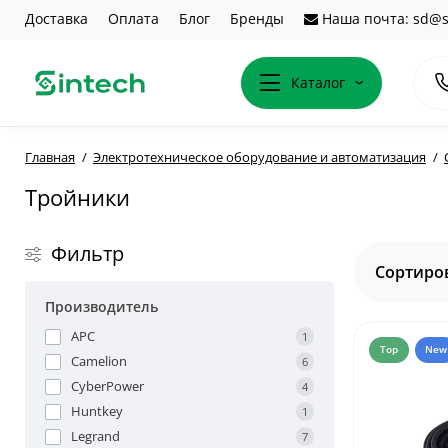
Доставка
Оплата
Блог
Бренды
Наша почта: sd@s
Каталог
Главная
Электротехническое оборудование и автоматизация
Тройники
Фильтр
Сортиров
Производитель
APC
1
Top
New
Camelion
6
CyberPower
4
Huntkey
1
Legrand
7