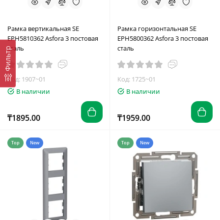
Рамка вертикальная SE
Рамка горизонтальная SE
EPH5810362 Asfora 3 постовая
EPH5800362 Asfora 3 постовая
сталь
сталь
Фильтр
Код: 1907~01
Код: 1725~01
В наличии
В наличии
₸1895.00
₸1959.00
Top
New
Top
New