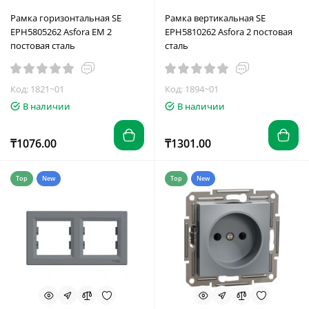
Рамка горизонтальная SE
Рамка вертикальная SE
EPH5805262 Asfora EM 2
EPH5810262 Asfora 2 постовая
постовая сталь
сталь
Код: 1821~01
Код: 1894~01
В наличии
В наличии
₸1076.00
₸1301.00
Top
New
Top
New