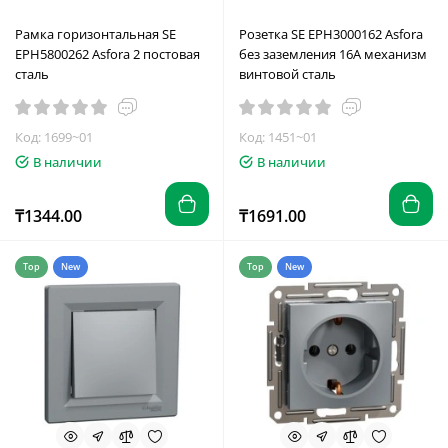
Рамка горизонтальная SE
Розетка SE EPH3000162 Asfora
EPH5800262 Asfora 2 постовая
без заземления 16А механизм
сталь
винтовой сталь
Код: 1699~01
Код: 1451~01
В наличии
В наличии
₸1344.00
₸1691.00
Top
New
Top
New