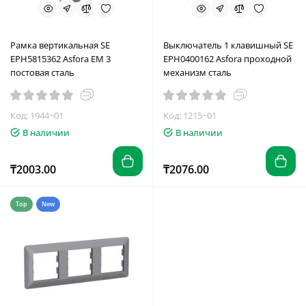
Рамка вертикальная SE
Выключатель 1 клавишный SE
EPH5815362 Asfora EM 3
EPH0400162 Asfora проходной
постовая сталь
механизм сталь
Код: 1944~01
Код: 1215~01
В наличии
В наличии
₸2003.00
₸2076.00
Top
New