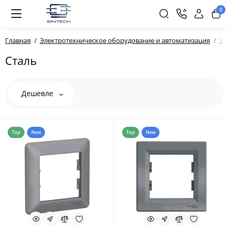
0
Главная
Электротехническое оборудование и автоматизация
Эл
Сталь
Дешевле
Top
New
Top
New