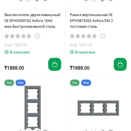
Выключатель двухклавишный
Рамка вертикальная SE
SE EPH0300162 Asfora 10AX
EPH5815262 Asfora EM 2
мех.быстрозажимной сталь
постовая сталь
Код: 1326~01
Код: 1927~01
В наличии
В наличии
₸1888.00
₸1888.00
Top
New
Top
New