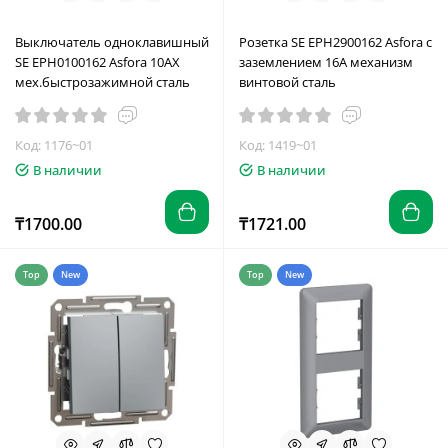
Выключатель одноклавишный
Розетка SE EPH2900162 Asfora с
SE EPH0100162 Asfora 10AX
заземлением 16А механизм
мех.быстрозажимной сталь
винтовой сталь
Код: 1176~01
Код: 1419~01
В наличии
В наличии
₸1700.00
₸1721.00
Top
New
Top
New