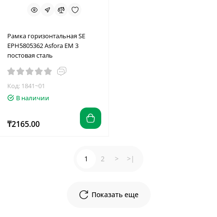
Рамка горизонтальная SE
EPH5805362 Asfora EM 3
постовая сталь
Код: 1841~01
В наличии
₸2165.00
1
2
>
>|
Показать еще