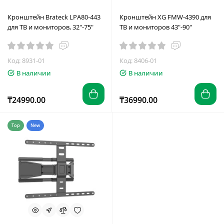
Кронштейн Brateck LPA80-443
Кронштейн XG FMW-4390 для
для ТВ и мониторов, 32"-75"
ТВ и мониторов 43"-90"
Код: 8931-01
Код: 8406-01
В наличии
В наличии
₸24990.00
₸36990.00
Top
New