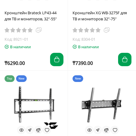
Кронштейн Brateck LP43-44
Кронштейн XG WB-3275F для
для ТВ и мониторов, 32"-55"
ТВ и мониторов 32"-75"
Код: 8921~01
Код: 8304-01
В наличии
В наличии
₸6290.00
₸7390.00
Top
New
New