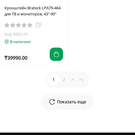
Кронштейн Brateck LPA79-464
для ТВ и мониторов, 43"-90"
Код: 8932~01
В наличии
₸39990.00
1
2
>
>|
Показать еще