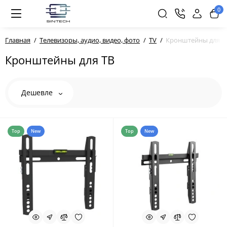
0
Главная
Телевизоры, аудио, видео, фото
TV
Кронштейны для Т
Кронштейны для ТВ
Дешевле
Top
New
Top
New