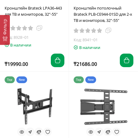
Кронштейн Brateck LPA36-443
Кронштейн потолочный
для ТВ и мониторов, 32"-55"
Brateck PLB-CE944-01SD для 2-х
ТВ и мониторов, 32"-55"
Фильтр
Код: 8928~01
Код: 8941~01
В наличии
В наличии
₸19990.00
₸21686.00
Top
New
Top
New