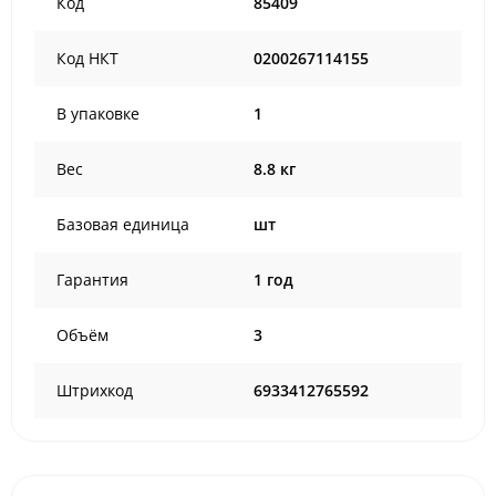
Код
85409
Код НКТ
0200267114155
В упаковке
1
Вес
8.8 кг
Базовая единица
шт
Гарантия
1 год
Объём
3
Штрихкод
6933412765592