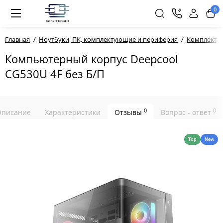
0
Главная
Ноутбуки, ПК, комплектующие и периферия
Комплекту
Компьютерный корпус Deepcool
CG530U 4F без Б/П
0
0
Описание
Характеристики
Отзывы
Вопрос - ответ
Top
New