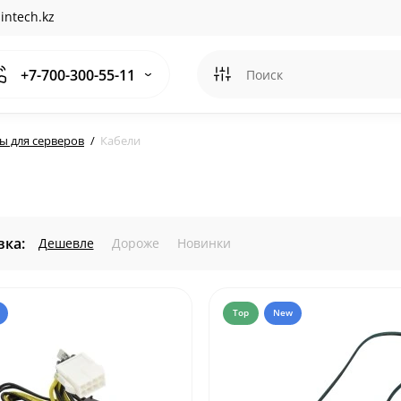
intech.kz
+7-700-300-55-11
ы для серверов
Кабели
ка:
Дешевле
Дороже
Новинки
Top
New