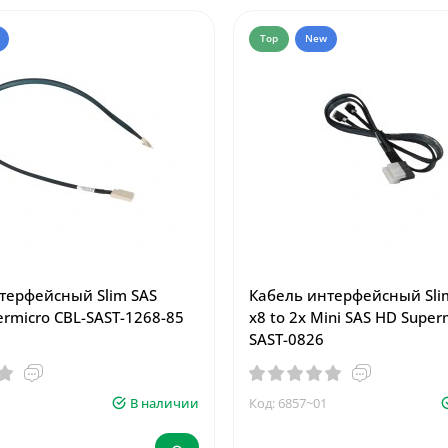
Top
New
терфейсный Slim SAS
Кабель интерфейсный Slim
rmicro CBL-SAST-1268-85
x8 to 2x Mini SAS HD Super
SAST-0826
В наличии
Код: 6857~01