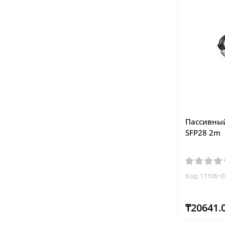
Пассивный
SFP28 2m
Код: 11106~0
₸20641.