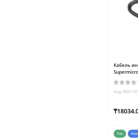
Кабель ин
Supermicr
Код: 6821~01
₸18034.
Top
New