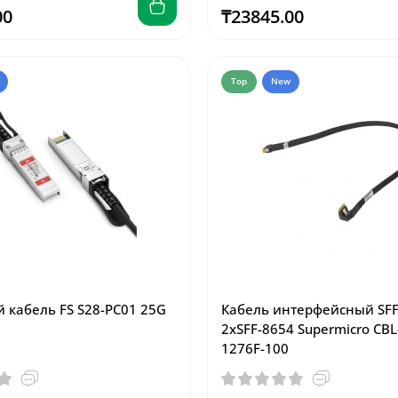
00
₸23845.00
Top
New
 кабель FS S28-PC01 25G
Кабель интерфейсный SFF-
2xSFF-8654 Supermicro CBL
1276F-100