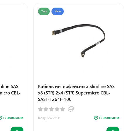
Top
New
line SAS
Кабель интерфейсный Slimline SAS
micro CBL-
x8 (STR) 2x4 (STR) Supermicro CBL-
SAST-1264F-100
В наличии
Код: 6677~01
В наличии