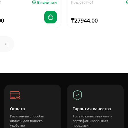
1
В наличии
Код: 6867~01
00
₸27944.00
>|
Оплата
Гарантия качества
Различные способы
Только качественная и
оплаты для вашего
сертифицированная
удобства
продукция