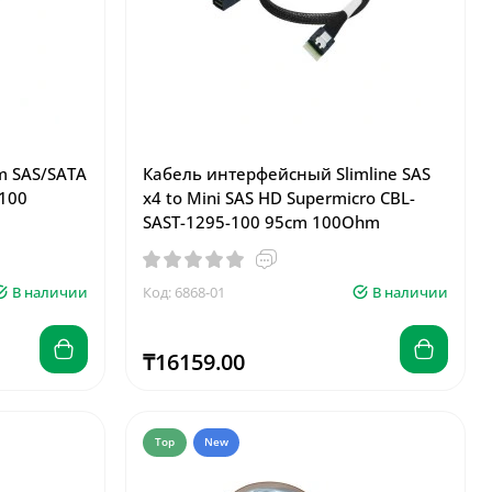
m SAS/SATA
Кабель интерфейсный Slimline SAS
-100
x4 to Mini SAS HD Supermicro CBL-
SAST-1295-100 95cm 100Ohm
В наличии
Код: 6868-01
В наличии
₸16159.00
Top
New