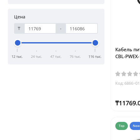
Цена
₸
-
Кабель пит
CBL-PWEX-
12 тыс.
24 тыс.
47 тыс.
76 тыс.
116 тыс.
Код: 6866~01
₸11769.
Top
New