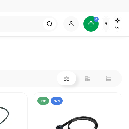
0
₸
Top
New