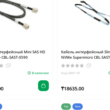
терфейсный Mini SAS HD
Кабель интерфейсный Sli
o CBL-SAST-0590
NVMe Supermicro CBL-SAST
В наличии
Код: 6841~01
00
₸18635.00
Top
New