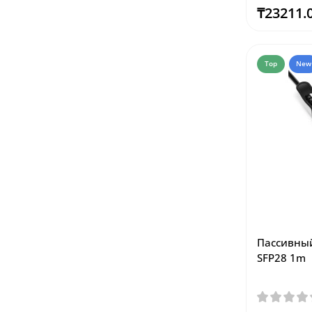
₸23211.
Top
New
Пассивный
SFP28 1m