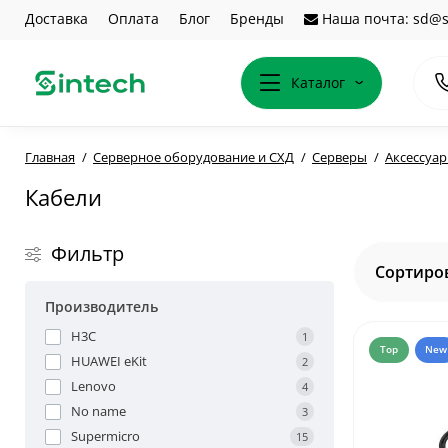
Доставка
Оплата
Блог
Бренды
Наша почта: sd@s
Каталог
Главная
Серверное оборудование и СХД
Серверы
Аксессуар
Кабели
Фильтр
Сортиров
Производитель
H3C
1
Top
New
HUAWEI eKit
2
Lenovo
4
No name
3
Supermicro
15