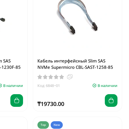
m SAS
Кабель интерфейсный Slim SAS
-1230F-85
NVMe Supermicro CBL-SAST-1258-85
В наличии
Код: 6848~01
В наличии
₸19730.00
Top
New