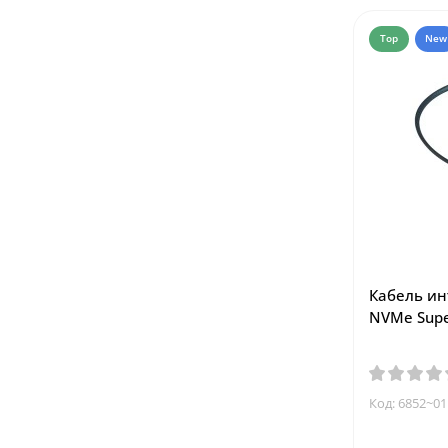
Top
New
Кабель ин
NVMe Supe
Код: 6852~01