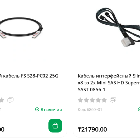
 кабель FS S28-PC02 25G
Кабель интерфейсный Slim
x8 to 2x Mini SAS HD Super
SAST-0856-1
1
В наличии
Код: 6860~01
00
₸21790.00