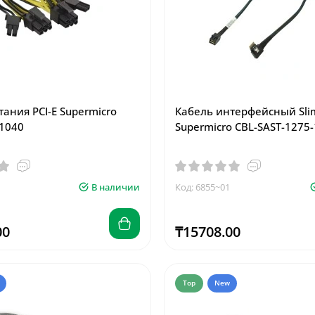
ания PCI-E Supermicro
Кабель интерфейсный Sli
1040
Supermicro CBL-SAST-1275
В наличии
Код: 6855~01
00
₸15708.00
Top
New