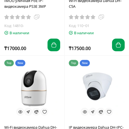
IMOU уличная PoE IP-
Wi-Fi видеокамера Dahua DH-
видеокамера PS3E 3MP
C5A
Код: 14810-
Код: 110~01
В наличии
В наличии
₸17000.00
₸17500.00
Top
New
Top
New
Wi-Fi видеокамера Dahua DH-
IP видеокамера Dahua DH-IPC-