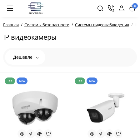
0
Главная
Системы безопасности
Системы видеонаблюдения
IP
IP видеокамеры
Дешевле
Top
New
Top
New