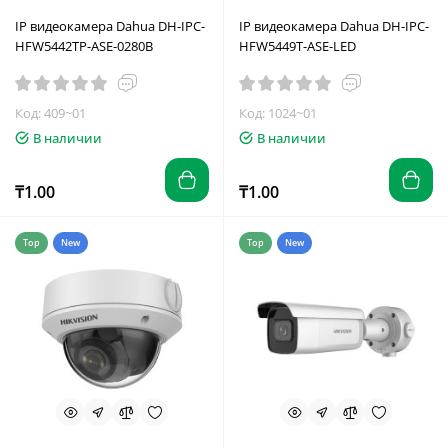
IP видеокамера Dahua DH-IPC-
IP видеокамера Dahua DH-IPC-
HFW5442TP-ASE-0280B
HFW5449T-ASE-LED
Код: 409~01
Код: 1024~01
В наличии
В наличии
₸1.00
₸1.00
Top
New
Top
New