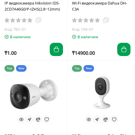
IP видеокамера Hikvision IDS-
Wi-Fi видеокамера Dahua DH-
2CD7A46G0/P-IZHS(2.8~12mm)
C3A
Код: 782~01
Код: 109~01
В наличии
В наличии
₸1.00
₸14900.00
Top
New
Top
New