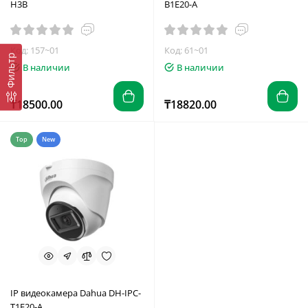
H3B
B1E20-A
Код: 157~01
Код: 61~01
Фильтр
В наличии
В наличии
₸18500.00
₸18820.00
Top
New
IP видеокамера Dahua DH-IPC-
T1E20-A