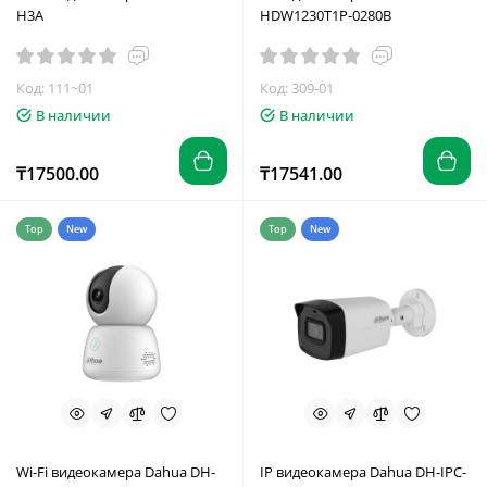
H3A
HDW1230T1P-0280B
Код: 111~01
Код: 309-01
В наличии
В наличии
₸17500.00
₸17541.00
Top
New
Top
New
Wi-Fi видеокамера Dahua DH-
IP видеокамера Dahua DH-IPC-