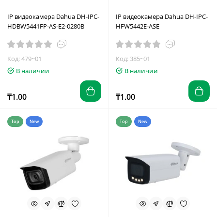
IP видеокамера Dahua DH-IPC-
IP видеокамера Dahua DH-IPC-
HDBW5441FP-AS-E2-0280B
HFW5442E-ASE
Код: 479~01
Код: 385~01
В наличии
В наличии
₸1.00
₸1.00
Top
New
Top
New