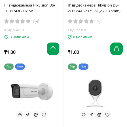
IP видеокамера Hikvision DS-
IP видеокамера Hikvision DS-
2CD1743G0-IZ-SA
2CD3641G2-IZS-AF(2.7-13.5mm)
Код: 684~01
Код: 723~01
В наличии
В наличии
₸1.00
₸1.00
Top
New
Top
New