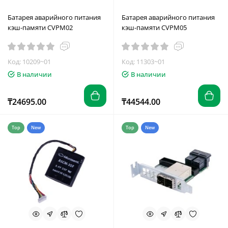
Батарея аварийного питания
Батарея аварийного питания
кэш-памяти CVPM02
кэш-памяти CVPM05
Код: 10209~01
Код: 11303~01
В наличии
В наличии
₸24695.00
₸44544.00
Top
New
Top
New