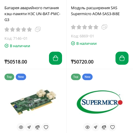
Батарея аварийного питания
Модуль расширения SAS
кэш-памяти H3C UN-BAT-PMC-
Supermicro AOM-SAS3-8I8E
G3
Код: 6869~01
Код: 7146~01
В наличии
В наличии
₸50518.00
₸50720.00
Top
New
Top
New