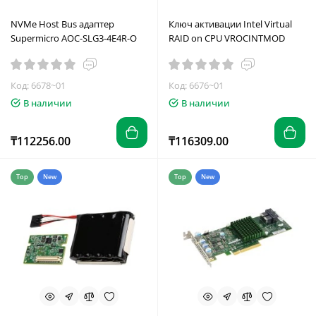
NVMe Host Bus адаптер
Ключ активации Intel Virtual
Supermicro AOC-SLG3-4E4R-O
RAID on CPU VROCINTMOD
Код: 6678~01
Код: 6676~01
В наличии
В наличии
₸112256.00
₸116309.00
Top
New
Top
New