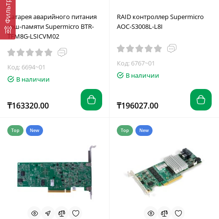
Фильтр
Батарея аварийного питания
RAID контроллер Supermicro
кэш-памяти Supermicro BTR-
AOC-S3008L-L8I
TFM8G-LSICVM02
Код: 6767~01
Код: 6694~01
В наличии
В наличии
₸163320.00
₸196027.00
Top
New
Top
New