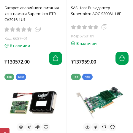
Батарея аварийного питания
SAS Host Bus адаптер
кэш-памяти Supermicro BTR-
Supermicro AOC-S3008L-L8E
CV3916-1U1
Код: 6760~01
Код: 6687~01
В наличии
В наличии
₸130572.00
₸137959.00
Top
New
Top
New