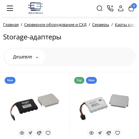
0
Главная
Серверное оборудование и СХД
Серверы
Карты расш
Storage-адаптеры
Дешевле
New
Top
New