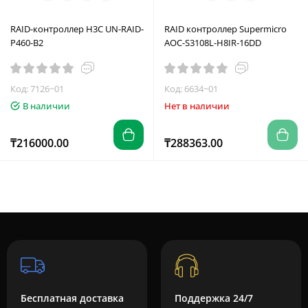
RAID-контроллер H3C UN-RAID-
RAID контроллер Supermicro
P460-B2
AOC-S3108L-H8IR-16DD
Код: 7126~01
Код: 6634~01
В наличии
Нет в наличии
₸216000.00
₸288363.00
Бесплатная доставка
Поддержка 24/7