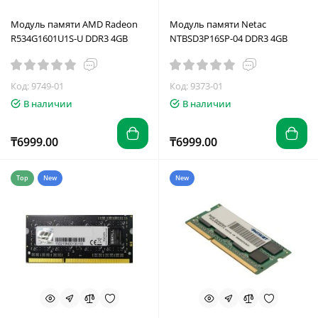
Модуль памяти AMD Radeon
Модуль памяти Netac
R534G1601U1S-U DDR3 4GB
NTBSD3P16SP-04 DDR3 4GB
Код: 9749-01
Код: 9373-01
В наличии
В наличии
₸6999.00
₸6999.00
Top
New
New