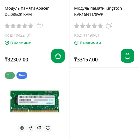
Модуль памяти Apacer
Модуль памяти Kingston
DL.08G2K.KAM
KVR16N11/8WP
Код: 10422~01
Код: 11490-01
В наличии
В наличии
₸32307.00
₸33157.00
Top
New