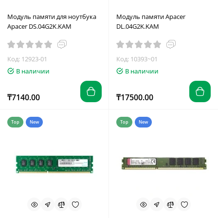
Модуль памяти для ноутбука
Модуль памяти Apacer
Apacer DS.04G2K.KAM
DL.04G2K.KAM
Код: 12923-01
Код: 10393~01
В наличии
В наличии
₸7140.00
₸17500.00
Top
New
Top
New