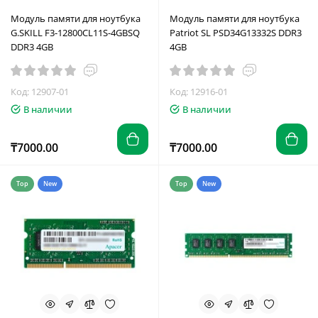
Модуль памяти для ноутбука
Модуль памяти для ноутбука
G.SKILL F3-12800CL11S-4GBSQ
Patriot SL PSD34G13332S DDR3
DDR3 4GB
4GB
Код: 12907-01
Код: 12916-01
В наличии
В наличии
₸7000.00
₸7000.00
Top
New
Top
New