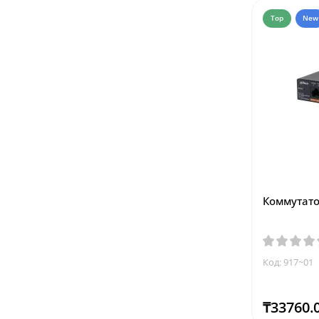
Top
New
Коммутато
Код: 917~01
₸33760.