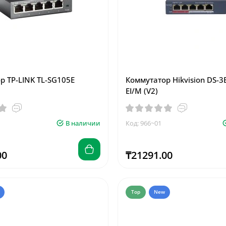
р TP-LINK TL-SG105E
Коммутатор Hikvision DS-3
EI/M (V2)
В наличии
Код: 966~01
00
₸21291.00
Top
New