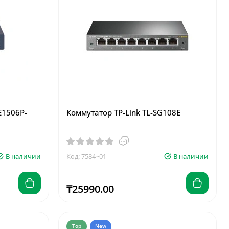
E1506P-
Коммутатор TP-Link TL-SG108E
В наличии
Код: 7584~01
В наличии
₸25990.00
Top
New