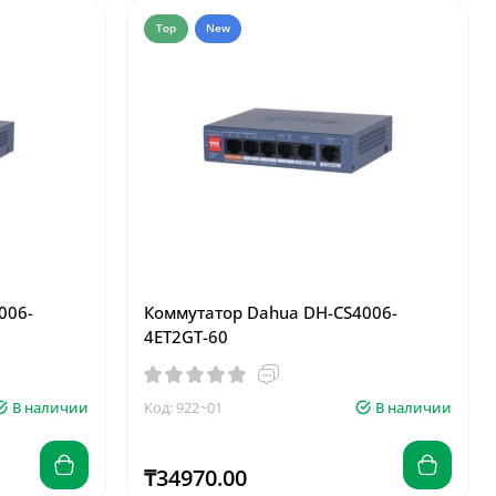
Top
New
006-
Коммутатор Dahua DH-CS4006-
4ET2GT-60
В наличии
Код: 922~01
В наличии
₸34970.00