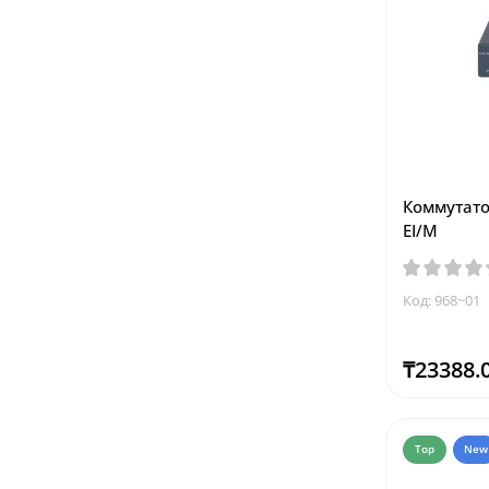
Коммутатор
EI/M
Код: 968~01
₸23388.
Top
New