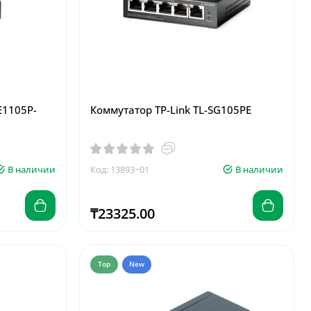
E1105P-
Коммутатор TP-Link TL-SG105PE
В наличии
Код: 13893~01
В наличии
₸23325.00
Top
New