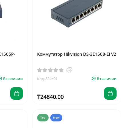
E1505P-
Коммутатор Hikvision DS-3E1508-EI V2
В наличии
Код: 824~01
В наличии
₸24840.00
Top
New