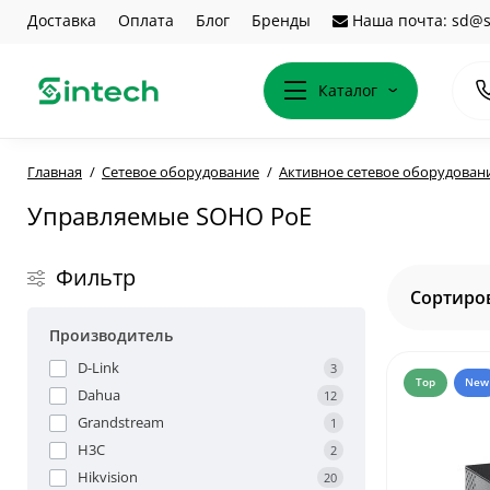
Доставка
Оплата
Блог
Бренды
Наша почта: sd@s
Каталог
Главная
Сетевое оборудование
Активное сетевое оборудован
Управляемые SOHO PoE
Фильтр
Сортиров
Производитель
D-Link
3
Top
New
Dahua
12
Grandstream
1
H3C
2
Hikvision
20