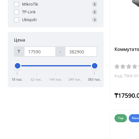
MikroTik
8
TP-Link
8
Ubiquiti
4
Цена
Коммутато
₸
-
Код: 7564~01
18 тыс.
62 тыс.
144 тыс.
249 тыс.
383 тыс.
₸17590.
Top
New