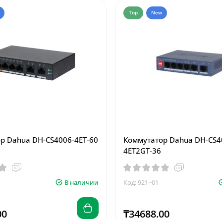
Top
New
р Dahua DH-CS4006-4ET-60
Коммутатор Dahua DH-CS4
4ET2GT-36
В наличии
Код: 921~01
00
₸34688.00