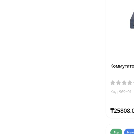
Коммутатор
Код: 969~01
₸25808.
Top
New