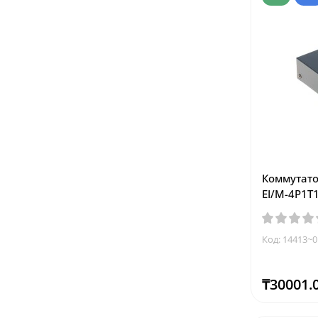
Коммутатор
EI/M-4P1T
Код: 14413~0
₸30001.