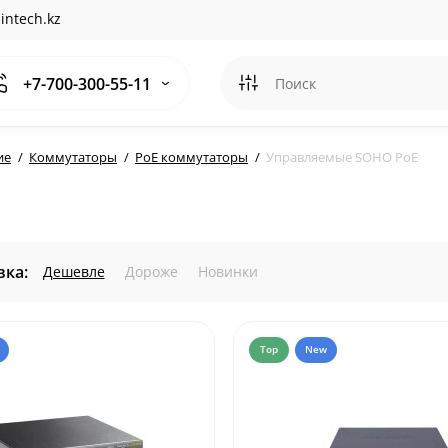
intech.kz
+7-700-300-55-11
ие
Коммутаторы
PoE коммутаторы
Управляемые SOHO PoE
ка:
Дешевле
Дороже
Новинки
Top
New