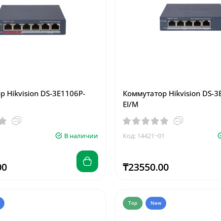
 Hikvision DS-3E1106P-
Коммутатор Hikvision DS-3
EI/M
В наличии
Код: 14421~01
00
₸23550.00
Top
New