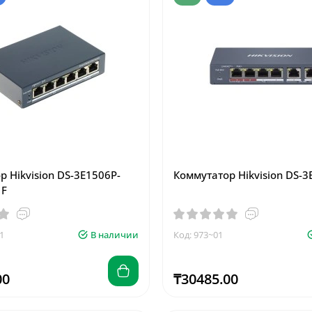
 Hikvision DS-3E1506P-
Коммутатор Hikvision DS-3
1F
1
В наличии
Код: 973~01
00
₸30485.00