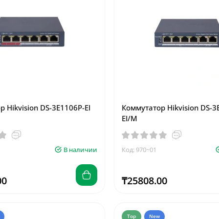
 Hikvision DS-3E1106P-EI
Коммутатор Hikvision DS-3
EI/M
В наличии
Код: 970~01
00
₸25808.00
Top
New