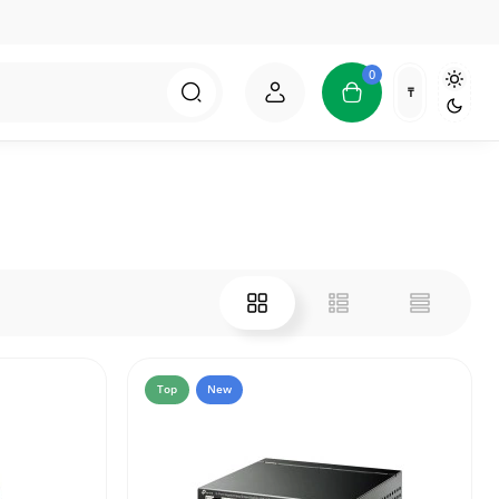
0
₸
Top
New