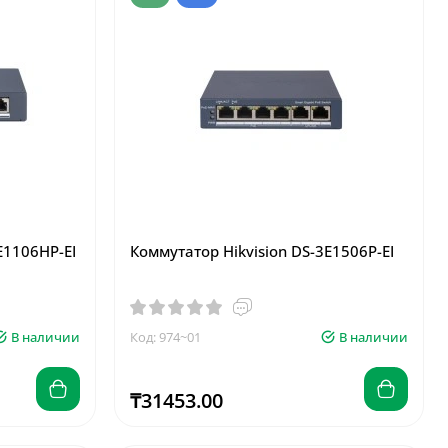
E1106HP-EI
Коммутатор Hikvision DS-3E1506P-EI
В наличии
Код: 974~01
В наличии
₸31453.00