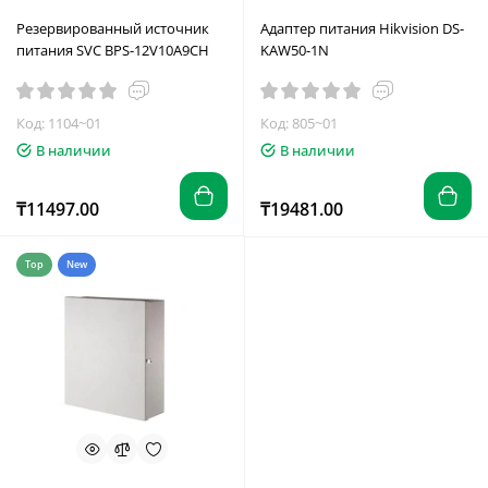
Резервированный источник
Адаптер питания Hikvision DS-
питания SVC BPS-12V10A9CH
KAW50-1N
Код: 1104~01
Код: 805~01
В наличии
В наличии
₸11497.00
₸19481.00
Top
New