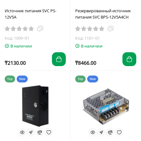
Источник питания SVC PS-
Резервированный источник
12V5A
питания SVC BPS-12V5A4CH
Код: 1099~01
Код: 1101~01
В наличии
В наличии
₸2130.00
₸8466.00
Top
New
Top
New